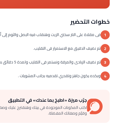
خطوات التحضير
فى مقلاة على النار سخني الزيت وهنقلب فيه البصل والثوم إلى أن 
1
ثم نضيف الدقيق مع الاستمرار فى التقليب.
2
ثم نضيف الزبادى والمرقة ونستمر فى التقليب ولمدة 5 دقائق بعد ما الخليط يغلى.
3
وبكده يكون جاهز وتقدري تقدميه بجانب المشويات .
4
جرّب ميزة «اطبخ بما عندك» في التطبيق
اكتب المكونات الموجودة في بيتك وهنقترح عليك وصف
وقيّم وصفاتك المفضلة.