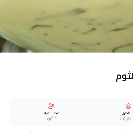
ثوم
 الطهي
عدد الافراد
ة
4 أفراد