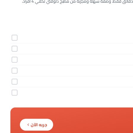
طريقة عمل صوص الزبادي والثوم خطوة بخطوة بـ6 مكونات وفي 10 دقائق فقط. وصفة سهلة ومجرّبة من مطبخ دلوقتي تكفي 4 أفراد،
جربه الآن