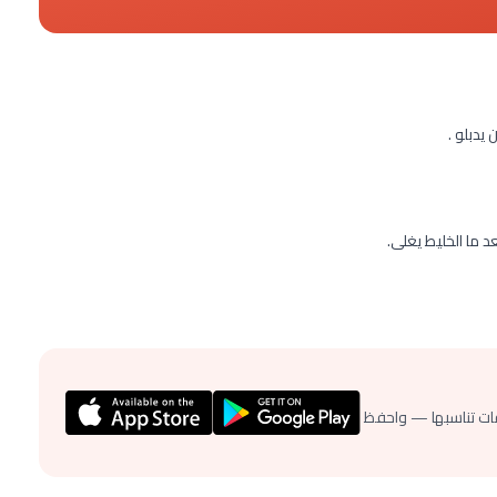
يدبلو .
ات تناسبها — واحفظ