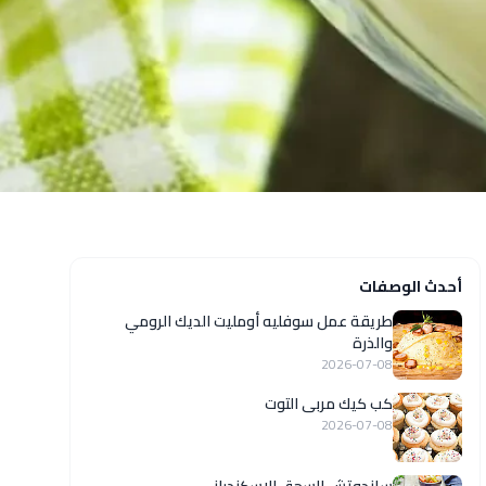
أحدث الوصفات
طريقة عمل سوفليه أومليت الديك الرومي
والذرة
2026-07-08
كب كيك مربى التوت
2026-07-08