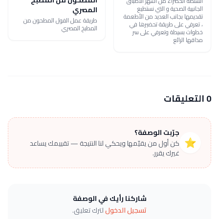
السلطة الخضراء من أشهر الأطباق
الجانبية الصحية و التي نستطيع
المصري
تقديمها بجانب العديد من الأطعمة
طريقة عمل الفول المطحون من
، تعرفي على طريقة تحضيرها في
المطبخ المصري
خطوات بسيطة وتعرفي على سر
مذاقها الرائع
0 التعليقات
جرّبت الوصفة؟
⭐
كن أول من يقيّمها ويحكي لنا النتيجة — تقييمك يساعد
غيرك يقرر.
شاركنا رأيك في الوصفة
تسجيل الدخول
لترك تعليق.