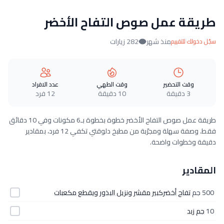
طريقة عمل صوص التفاح الأخضر
منذ شهر
282 زيارات
سجّل دخولك للتقييم
وقت التحضير
وقت الطهي
عدد الافراد
3 دقيقة
10 دقيقة
12 فرد
طريقة عمل صوص التفاح الأخضر خطوة بخطوة بـ6 مكونات وفي 10 دقائق
فقط. وصفة سهلة ومجرّبة من مطبخ دلوقتي تكفي 12 فرد، بمقادير
دقيقة وخطوات واضحة.
المقادير
500 جم
تفاح أخضركبير مقشر ونزيل البذور ويقطع مكعبات
10
جم زبد