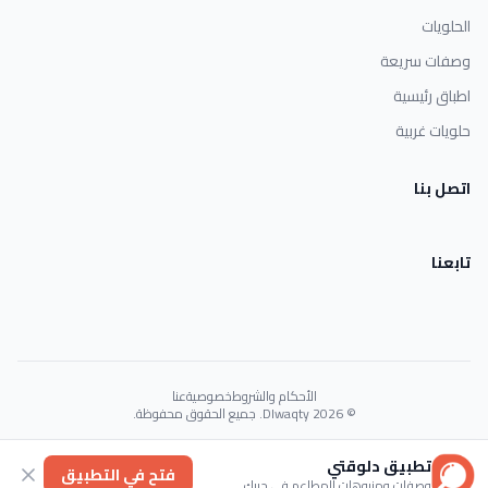
الحلويات
وصفات سريعة
اطباق رئيسية
حلويات غربية
اتصل بنا
تابعنا
الأحكام والشروط
خصوصية
عنا
© 2026 Dlwaqty. جميع الحقوق محفوظة.
Powered by
GAIT
تطبيق دلوقتي
فتح في التطبيق
وصفات ومنيوهات المطاعم في جيبك