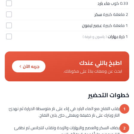
0.33 كوب
ماء بارد
2 ملعقة كبيرة
سكر
1 ملعقة كبيرة
عصير ليمون
1
ذرة بهارات
( يانسون و قرفة )
اطبخ باللي عندك
جربه الآن
ابحث عن وصفات بناءً على مكوناتك.
خطوات التحضير
يقلب التفاح مع الماء البارد في إناء على نار متوسطة الحرارة ثم نهدئ
1
النار ويترك على نار خفيفة ويغطى حتى يلين التفاح.
يضاف السكر والعصير والبهارات والزبدة وتقلب لتتجانس ثم نطفئ
2