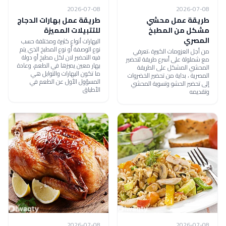
2026-07-08
2026-07-08
طريقة عمل محشي
طريقة عمل بهارات الدجاج
مشكل من المطبخ
للتتبيلات المميزة
المصري
البهارات أنواع كثيرة ومختلفة حسب
نوع الوصفة أو نوع المطبخ الذي يتم
من أجل العزومات الكبيرة ،تعرفي
فيه التحضير لان لكل مطبخ أو دولة
مع شملولة على أسرع طريقة لتحضير
بهار معين يميزها في الطعم، وعادة
المحشي المشكل على الطريقة
ما تكون البهارات والتوابل هي
المصرية ، بداية من تحضير الخضروات
المسؤول الأول عن الطعم في
إلى تحضير الحشو وتسوية المحشي
الأطباق
وتقديمه
2026-07-08
2026-07-08