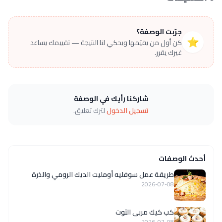
جرّبت الوصفة؟
⭐
كن أول من يقيّمها ويحكي لنا النتيجة — تقييمك يساعد
غيرك يقرر.
شاركنا رأيك في الوصفة
تسجيل الدخول
لترك تعليق.
أحدث الوصفات
طريقة عمل سوفليه أومليت الديك الرومي والذرة
2026-07-08
كب كيك مربى التوت
2026-07-08