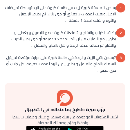
يسخن 1 ملعقة كبيرة زيت في طاسة كبيرة على نار متوسطة ثم يضاف
1
البصل ويقلب لمدة 2-3 دقائق أو حتى تلين ثم يضاف الزنجبيل
والثوم و يقلب لمدة 1 دقيقة .
يضاف الكرنب والتفاح و 2 ملعقة كبيرة عصير الليمون و يغطى و
2
يطهى مع التقليب من آن لآخر لمدة 15 دقيقة أو حتى يذبل الكرنب
والتفاح ثم يضاف نصف الزبدة و يتبل بالملح والفلفل .
?يسخن باقي الزيت والزبدة في طاسة كبيرة على حرارة مرتفعة ثم يتبل
3
السمك بالملح والفلفل و يطهى في الزبد لمدة 2 دقيقة لكل جانب أو
حتى ينضج .
جرّب ميزة «اطبخ بما عندك» في التطبيق
اكتب المكونات الموجودة في بيتك وهنقترح عليك وصفات تناسبها
— واحفظ وقيّم وصفاتك المفضلة.