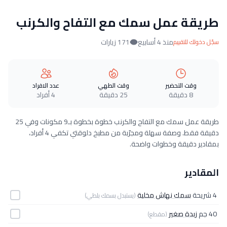
طريقة عمل سمك مع التفاح والكرنب
منذ 4 أسابيع
171 زيارات
سجّل دخولك للتقييم
وقت التحضير
وقت الطهي
عدد الافراد
8 دقيقة
25 دقيقة
4 أفراد
طريقة عمل سمك مع التفاح والكرنب خطوة بخطوة بـ9 مكونات وفي 25
دقيقة فقط. وصفة سهلة ومجرّبة من مطبخ دلوقتي تكفي 4 أفراد،
بمقادير دقيقة وخطوات واضحة.
المقادير
4 شريحة
سمك نهاش مخلية
(يستبدل بسمك بلطي)
40 جم
زبدة صغير
(مقطع)