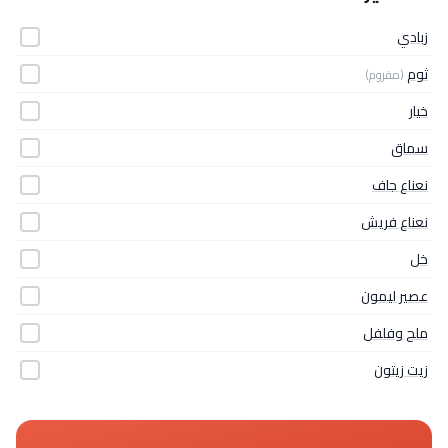
زبادي
ثوم
(مفروم)
خيار
سماق
نعناع جاف
نعناع فريش
خل
عصير ليمون
ملح وفلفل
زيت زيتون