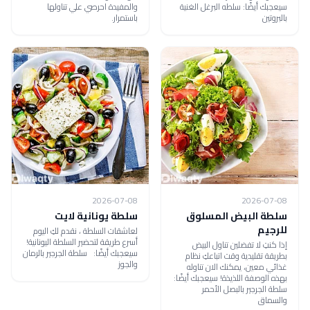
سيعجبك أيضًا: سلطه البرغل الغنية
والمفيدة احرصي علي تناولها
بالبروتين
باستمرار.
2026-07-08
2026-07-08
سلطة البيض المسلوق
سلطة يونانية لايت
للرجيم
لعاشقات السلطة ، نقدم لكِ اليوم
أسرع طريقة لتحضير السلطة اليونانية!
إذا كنتِ لا تفضلين تناول البيض
سيعجبك أيضًا: سلطة الجرجير بالرمان
بطريقة تقليدية وقت اتباعكِ نظام
والجوز
غذائي معين، يمكنك الان تناوله
بهذه الوصفة اللذيذة! سيعجبك أيضًا:
سلطة الجرجير بالبصل الأحمر
والسماق