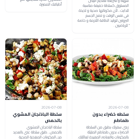
سهلة و سريعة لتقديم البيض
أطباقك المميزة.
المسلوق كسلطة خفيفة مناسبة
للدايت ، لأن مكوناتها صحية و لذيذة
في نفس الوقت و تمنح الجسم
البروتين لتوليد الطاقة اللازمة و خاصة
ً للرياضيين .
2026-07-08
2026-07-08
سلطه خضراء بدون
سلطة الباذنجان المشوي
طماطم
بالحمص
زيني سفرتك بطبق من السلطة
سلطة الباذنجان المشوي
الخضراء بدون طماطم المليئة
بالحمص...طبق سلطة غني بالعديد
بالمكونات والعناصر المفيدة لعائلتك.
من المكونات المغذية الصحية