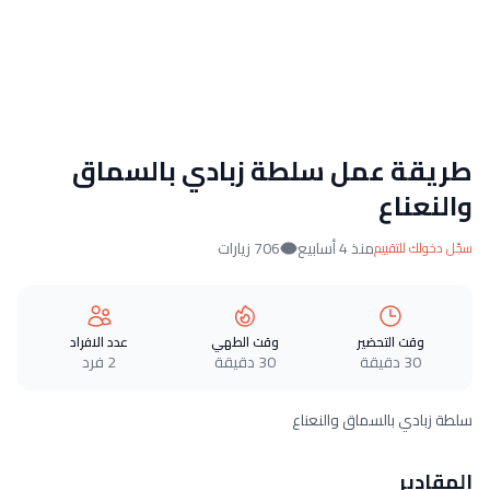
طريقة عمل سلطة زبادي بالسماق
والنعناع
منذ 4 أسابيع
706 زيارات
سجّل دخولك للتقييم
وقت التحضير
وقت الطهي
عدد الافراد
30 دقيقة
30 دقيقة
2 فرد
سلطة زبادي بالسماق والنعناع
المقادير