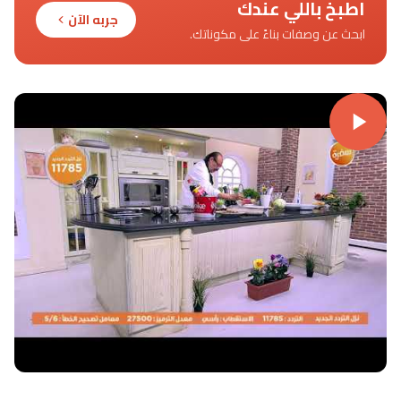
اطبخ باللي عندك
جربه الآن
ابحث عن وصفات بناءً على مكوناتك.