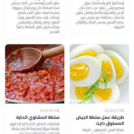
ومذاقها رائع وتحضيرها سهل
سلق البنجر ووضعه في البراد وعمل
وسريع وهي عبارة عن خضار مثل
هذه السلطة كل يوم وبكل سهولة
الخس والبندورة والخيار وفلفل ملون
وسرعة فبعد سلق البنجر يقطع
وأعشاب مختلفة مع صوص من
ويضاف إليه عصير الليمون وزيت
عصير الليمون ودبس الرمان والتوابل
الزيتون وملح وفلفل وبقدونس
الشهية .
وبذلك يكون طبق السلطة جاهزاً
للتقديم .
2026-07-08
2026-07-08
طريقة عمل سلطة البيض
سلطة المشاوي الحارة
المسلوق دايت
لعاشقات المذاق الحار اخترنا لكِ اليوم
طريقة سهلة وسريعة لتحضير سلطة
سلطة البيض المسلوق ، طريقة
المشاوي الحارة لتقديمها مع