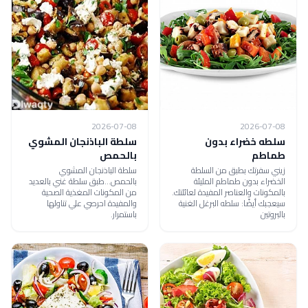
2026-07-08
2026-07-08
سلطه خضراء بدون
سلطة الباذنجان المشوي
طماطم
بالحمص
زيني سفرتك بطبق من السلطة
سلطة الباذنجان المشوي
الخضراء بدون طماطم المليئة
بالحمص...طبق سلطة غني بالعديد
بالمكونات والعناصر المفيدة لعائلتك.
من المكونات المغذية الصحية
سيعجبك أيضًا: سلطه البرغل الغنية
والمفيدة احرصي علي تناولها
بالبروتين
باستمرار.