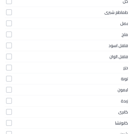
خل
طماطم شيرى
بصل
ملح
فلفل اسود
فلفل الوان
جزر
تونة
ليمون
زبدة
كابرى
كابوتشا
شبت