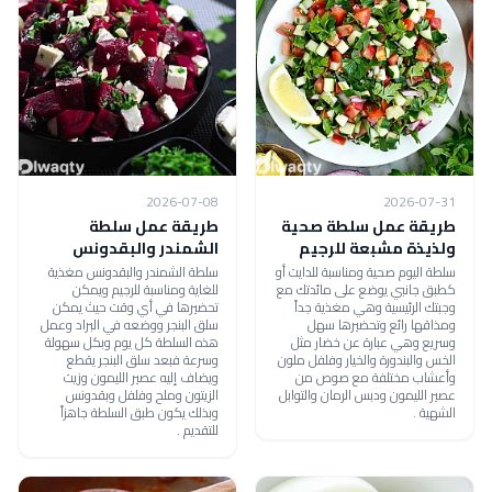
2026-07-08
2026-07-31
طريقة عمل سلطة صحية
طريقة عمل سلطة
ولذيذة مشبعة للرجيم
الشمندر والبقدونس
سلطة اليوم صحية ومناسبة للدايت أو
سلطة الشمندر والبقدونس مغذية
كطبق جانبي يوضع على مائدتك مع
للغاية ومناسبة للرجيم ويمكن
وجبتك الرئيسية وهي مغذية جداً
تحضيرها في أي وقت حيث يمكن
ومذاقها رائع وتحضيرها سهل
سلق البنجر ووضعه في البراد وعمل
وسريع وهي عبارة عن خضار مثل
هذه السلطة كل يوم وبكل سهولة
الخس والبندورة والخيار وفلفل ملون
وسرعة فبعد سلق البنجر يقطع
وأعشاب مختلفة مع صوص من
ويضاف إليه عصير الليمون وزيت
عصير الليمون ودبس الرمان والتوابل
الزيتون وملح وفلفل وبقدونس
الشهية .
وبذلك يكون طبق السلطة جاهزاً
للتقديم .