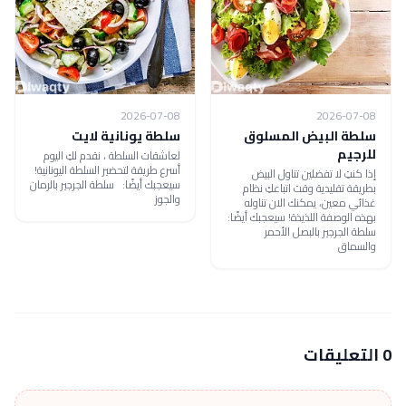
2026-07-08
2026-07-08
سلطة البيض المسلوق
سلطة يونانية لايت
للرجيم
لعاشقات السلطة ، نقدم لكِ اليوم
أسرع طريقة لتحضير السلطة اليونانية!
إذا كنتِ لا تفضلين تناول البيض
سيعجبك أيضًا: سلطة الجرجير بالرمان
بطريقة تقليدية وقت اتباعكِ نظام
والجوز
غذائي معين، يمكنك الان تناوله
بهذه الوصفة اللذيذة! سيعجبك أيضًا:
سلطة الجرجير بالبصل الأحمر
والسماق
0 التعليقات