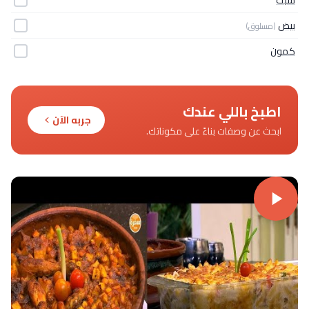
بيض
(مسلوق)
كمون
اطبخ باللي عندك
جربه الآن
ابحث عن وصفات بناءً على مكوناتك.