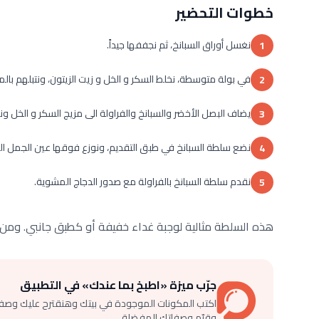
خطوات التحضير
نغسل أوراق السبانخ، ثم نجففها جيداً.
1
في بولة متوسطة، نخلط السكر و الخل و زيت الزيتون، ونتبلهم بالم
2
يضاف البصل الأخضر والسبانخ والفراولة الى مزيج السكر و الخل ونق
3
نضع سلطة السبانخ في طبق التقديم، ونوزع فوقها عين الجمل ا
4
نقدم سلطة السبانخ بالفراولة مع صدور الدجاج المشوية.
5
هذه السلطة مثالية لوجبة غداء خفيفة أو كطبق جانبي. ومن ال
جرّب ميزة «اطبخ بما عندك» في التطبيق
اكتب المكونات الموجودة في بيتك وهنقترح عليك وصف
وقيّم وصفاتك المفضلة.