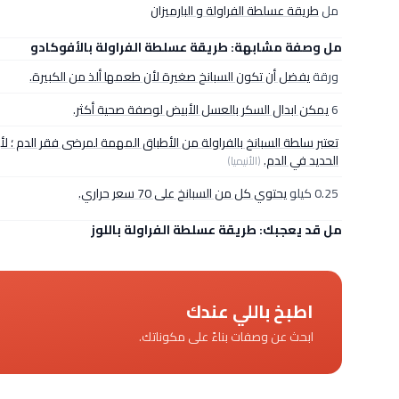
مل
طريقة عسلطة الفراولة و البارميزان
مل وصفة مشابهة: طريقة عسلطة الفراولة بالأفوكادو
ورقة
يفضل أن تكون السبانخ صغيرة لأن طعمها ألذ من الكبيرة.
6
يمكن ابدال السكر بالعسل الأبيض لوصفة صحية أكثر.
تعتبر سلطة السبانخ بالفراولة من الأطباق المهمة لمرضى فقر الدم ؛ لأ
الحديد في الدم.
(الأنيميا)
0.25 كيلو
يحتوي كل من السبانخ على 70 سعر حراري.
مل قد يعجبك: طريقة عسلطة الفراولة باللوز
اطبخ باللي عندك
ابحث عن وصفات بناءً على مكوناتك.