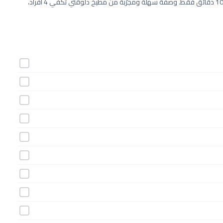
طريقة عمل سلطة السبانخ بالفراولة خطوة بخطوة بـ16 مكونات وفي 10 دقائق فقط. وصفة سهلة ومجرّبة من مطبخ دلوقتي تكفي 4 أفراد،