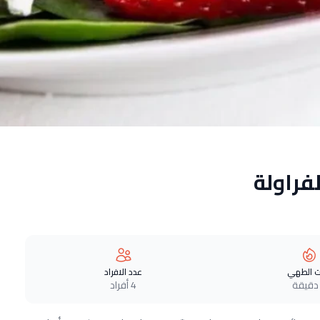
فراولة
 الطهي
عدد الافراد
4 أفراد