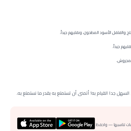
لح والفلفل الأسود المطحون، ونقلبهم جيداً.
لبهم جيداً.
لمجروش.
سهل جدا القيام به! أتمنى أن تستمتع به بقدر ما نستمتع به.
ات تناسبها — واحفظ