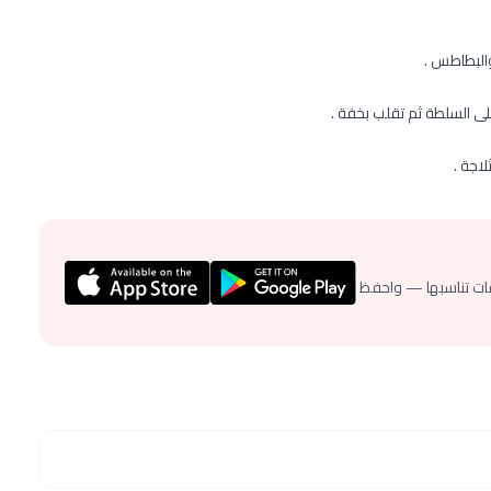
والبطاطس .
لى السلطة ثم تقلب بخفة .
اجة .
ات تناسبها — واحفظ