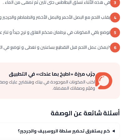
في هذه الأثناء تسلق البطاطس حتى تلين ثم تصفى من الماء .
3
يقلب اللحم مع البصل الأحمر والبصل الأخضر والطماطم والجرجير 
4
توضع باقي المكونات في برطمان محكم الغلق و ترج جيداً و تنثر ع
5
?يمكن عمل اللحم قبل التقطيع بساعتين و تغطى و توضع في الثل
6
جرّب ميزة «اطبخ بما عندك» في التطبيق
اكتب المكونات الموجودة في بيتك وهنقترح عليك وصف
وقيّم وصفاتك المفضلة.
أسئلة شائعة عن الوصفة
كم يستغرق تحضير سلطة الروسبيف والجرجير؟