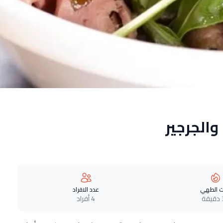
الجرجير
 الطهي
عدد الافراد
ة
4 أفراد