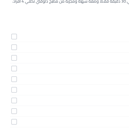
طريقة عمل سلطة الروسبيف والجرجير خطوة بخطوة بـ12 مكونات وفي 30 دقيقة فقط. وصفة سهلة ومجرّبة من مطبخ دلوقتي تكفي 4 أفراد،