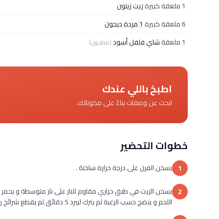
1 ملعقة كبيرة
زيت زيتون
6 ملعقة كبيرة
1 مردة ديجون
1 ملعقة
شاي فلفل أسود
(مطحون)
اطبخ باللي عندك
ابحث عن وصفات بناءً على مكوناتك.
خطوات التحضير
يسخن الفرن على درجة حرارة ساخنة .
1
يسخن الزيت في طبق حراري مقاوم للنار على نار متوسطة و يحمر
2
اللحم و ينضج حسب الرغبة ثم يترك ليبرد 5 دقائق ثم يقطع شرائح رفيعة .