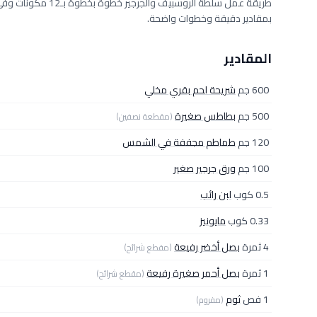
بمقادير دقيقة وخطوات واضحة.
المقادير
600 جم
شريحة لحم بقري مخلي
500 جم
بطاطس صغيرة
(مقطعة نصفين)
120 جم
طماطم مجففة في الشمس
100 جم
ورق جرجير صغير
0.5 كوب
لبن رائب
0.33 كوب
مايونيز
4 ثمرة
بصل أخضر رفيعة
(مقطع شرائح)
1 ثمرة
بصل أحمر صغيرة رفيعة
(مقطع شرائح)
1 فص
ثوم
(مفروم)