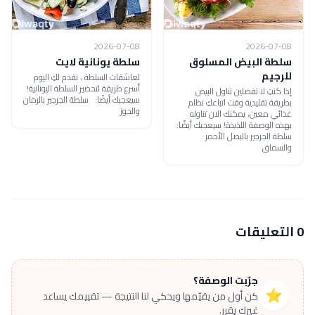
2026-07-08
2026-07-08
سلطة البيض المسلوق
سلطة يونانية لايت
للرجيم
لعاشقات السلطة ، نقدم لكِ اليوم
أسرع طريقة لتحضير السلطة اليونانية!
إذا كنتِ لا تفضلين تناول البيض
سيعجبك أيضًا: سلطة الجرجير بالرمان
بطريقة تقليدية وقت اتباعكِ نظام
والجوز
غذائي معين، يمكنك الان تناوله
بهذه الوصفة اللذيذة! سيعجبك أيضًا:
سلطة الجرجير بالبصل الأحمر
والسماق
0 التعليقات
جرّبت الوصفة؟
⭐
كن أول من يقيّمها ويحكي لنا النتيجة — تقييمك يساعد
غيرك يقرر.