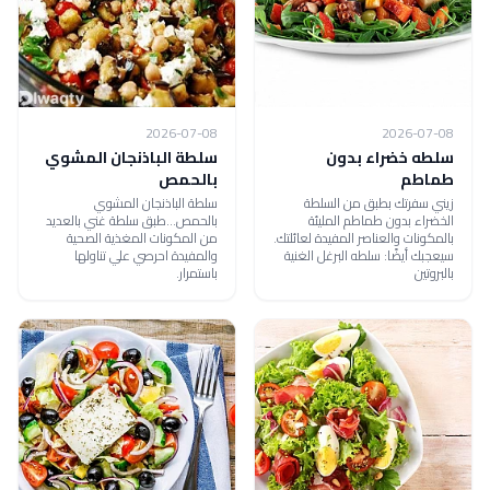
2026-07-08
2026-07-08
سلطه خضراء بدون
سلطة الباذنجان المشوي
طماطم
بالحمص
زيني سفرتك بطبق من السلطة
سلطة الباذنجان المشوي
الخضراء بدون طماطم المليئة
بالحمص...طبق سلطة غني بالعديد
بالمكونات والعناصر المفيدة لعائلتك.
من المكونات المغذية الصحية
سيعجبك أيضًا: سلطه البرغل الغنية
والمفيدة احرصي علي تناولها
بالبروتين
باستمرار.