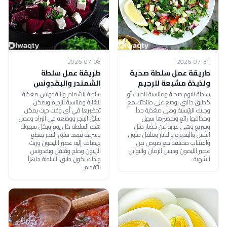
2026-07-08
2026-07-31
طريقة عمل سلطة صحية
طريقة عمل سلطة
ولذيذة مشبعة للرجيم
الشمندر والبقدونس
سلطة اليوم صحية ومناسبة للدايت أو
سلطة الشمندر والبقدونس مغذية
كطبق جانبي يوضع على مائدتك مع
للغاية ومناسبة للرجيم ويمكن
وجبتك الرئيسية وهي مغذية جداً
تحضيرها في أي وقت حيث يمكن
ومذاقها رائع وتحضيرها سهل
سلق البنجر ووضعه في البراد وعمل
وسريع وهي عبارة عن خضار مثل
هذه السلطة كل يوم وبكل سهولة
الخس والبندورة والخيار وفلفل ملون
وسرعة فبعد سلق البنجر يقطع
وأعشاب مختلفة مع صوص من
ويضاف إليه عصير الليمون وزيت
عصير الليمون ودبس الرمان والتوابل
الزيتون وملح وفلفل وبقدونس
الشهية .
وبذلك يكون طبق السلطة جاهزاً
للتقديم .