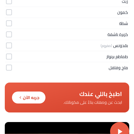
زيت
كمون
شطة
كزبرة ناشفة
بقدونس
(مفروم)
طماطم برنواز
ملح وفلفل
اطبخ باللي عندك
جربه الآن
ابحث عن وصفات بناءً على مكوناتك.