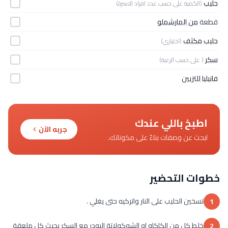
حليب
(الكمية على حسب عدد افراد الاسرة)
قطعة
من المارشملو
حليب مكثف
(اختياري)
سكر
( على حسب الرغبة)
فانيليا للتزيين
اطبخ باللي عندك
جربه الآن
ابحث عن وصفات بناءً على مكوناتك.
خطوات التحضير
تسخين الحليب على النار واتركيه حتى يغلي .
1
خلط كل من الكاكاو او الشوكولاتة البودر مع السكر بحيث كل ملعقة
2