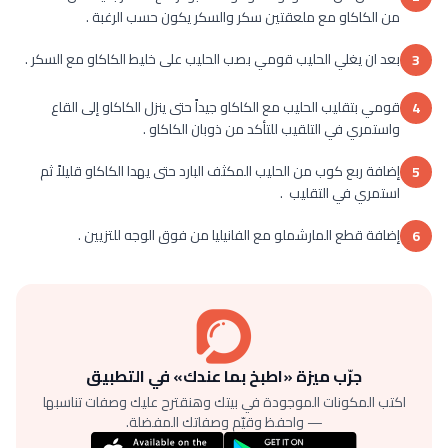
من الكاكاو مع ملعقتين سكر والسكر يكون حسب الرغبة .
بعد ان يغلي الحليب قومي بصب الحليب على خليط الكاكاو مع السكر .
3
قومي بتقليب الحليب مع الكاكاو جيداً حتى ينزل الكاكاو إلى القاع
4
واستمري في التلقيب للتأكد من ذوبان الكاكاو .
إضافة ربع كوب من الحليب المكثف البارد حتى يهدا الكاكاو قليلاً ثم
5
استمري في التقليب .
إضافة قطع المارشملو مع الفانيليا من فوق الوجه للتزيين .
6
جرّب ميزة «اطبخ بما عندك» في التطبيق
اكتب المكونات الموجودة في بيتك وهنقترح عليك وصفات تناسبها
— واحفظ وقيّم وصفاتك المفضلة.