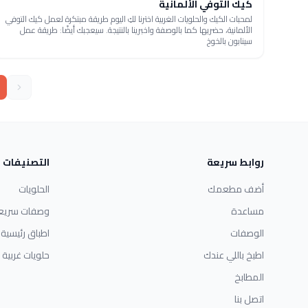
كيك التوفي الألمانية
لمحبات الكيك والحلويات الغربية اخترنا لكِ اليوم طريقة مبتكرة لعمل كيك التوفي
الألمانية، حضريها كما بالوصفة واخبرينا بالنتيجة. سيعجبك أيضًا: طريقة عمل
سينابون بالخوخ
روابط سريعة
التصنيفات
أضف مطعمك
الحلويات
مساعدة
وصفات سريع
الوصفات
اطباق رئيسية
اطبخ باللي عندك
حلويات غربية
المطابخ
اتصل بنا