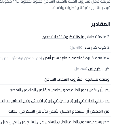
فرد، بمقادير دقيقة وخطوات واضحة.
المقادير
2 ملعقة طعام
ملعقة كبيرة ** حلبة حصى
2 كوب كبير
ماء
(480 مل)
4 ملعقة كبيرة
*ملعقة طعام* سكر أبيض
(من الممكن الزيادة أو النقص ع
كوب
كبير لبن
(240 مل)
وصفة مشابهة : مشروب السحلب الساخن
يجب أن تكون بذور الحلبة حصى جافة تمامًا من الماء عن التحضير
يجب غلي الحلبة في إبريق واللبن في إبريق اخر حتى يخرج المشروب بال
من الممكن أن نستخدم العسل الأبيض بدلًا من السكر في التحلية
صدر
يساعد مشروب الحلبة بالحليب الساخن على العلاج من آلام ال مثل ا