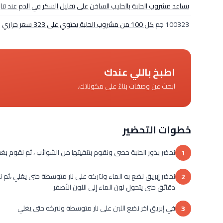
يساعد مشروب الحلبة بالحليب الساخن على تقليل السكر في الدم عند تنا
100323 جم
كل 100 من مشروب الحلبة يحتوي على 323 سعر حراري
اطبخ باللي عندك
ابحث عن وصفات بناءً على مكوناتك.
خطوات التحضير
نحضر بذور الحلبة حصى ونقوم بتنقيتها من الشوائب ، ثم نقوم ب
1
2
دقائق حتى يتحول لون الماء إلى اللون الأصفر
في إبريق اخر نضع اللبن على نار متوسطة ونتركه حتى يغلي
3