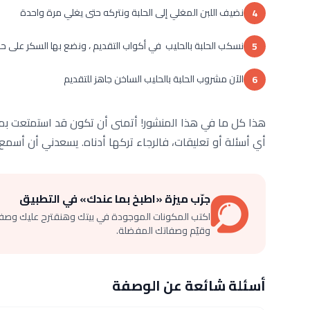
نضيف اللبن المغلي إلى الحلبة ونتركه حتى يغلي مرة واحدة
4
نسكب الحلبة بالحليب في أكواب التقديم ، ونضع بها السكر على ح
5
الآن مشروب الحلبة بالحليب الساخن جاهز للتقديم
6
هذا كل ما في هذا المنشور! أتمنى أن تكون قد استمتعت بمع
أي أسئلة أو تعليقات، فالرجاء تركها أدناه. يسعدني أن أسمع 
جرّب ميزة «اطبخ بما عندك» في التطبيق
اكتب المكونات الموجودة في بيتك وهنقترح عليك وصف
وقيّم وصفاتك المفضلة.
أسئلة شائعة عن الوصفة