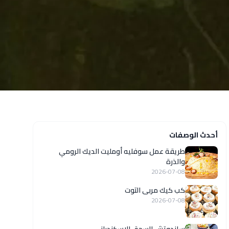
أحدث الوصفات
طريقة عمل سوفليه أومليت الديك الرومي
والذرة
2026-07-08
كب كيك مربى التوت
2026-07-08