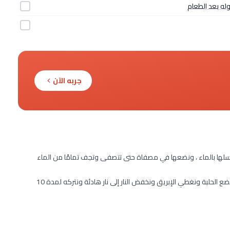
وله بعد الطعام
جربه الآن
غسلها بالماء ، ونضعها في مصفاة حتى تتصفى وتجف تمامًا من الماء
نحضر إبريق نضع به الماء ونتركه على نار متوسطة حتى يغلي ،ثم نضع الحلبة ونغطي الإبريق ونخفض النار إلى نار هادئة ونتركه لمدة 10