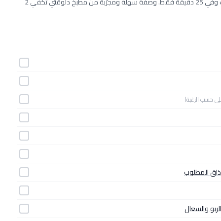
طريقة عمل مشروب الحلبة بالحليب الساخن خطوة بخطوة بـ11 مكونات وفي 25 دقيقة فقط. وصفة سهلة ومجرّبة من مطبخ دلوقتي تكفي 2
لى حسب الرغبة)
مذاق المطلوب
لربو والسعال