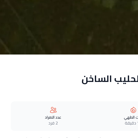
حليب الساخن
 الطهي
عدد الافراد
ة
2 فرد