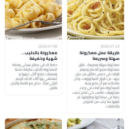
2026-07-08
2026-07-23
طريقة عمل معكرونة
معكرونة بالحليب...
سهلة وسريعة
شهية وخفيفة
معكرونة سهلة وسريعة ، طبق
حضرنا لك في مطبخ سيدتي وصفة
معكرونة سريع التحضير وموفر
المعكرونة بالحليب بطريقة صحية
للوقت في خمس دقائق من دون
وبسعرات حرارية أقل، جربيها و
جهد، عن طريق الميكروويف، وكل
استمتعي بها أثناء اتباعك للرجيم.
مانحتاجه هو أن نضع وجبة
اقرئي ايضاً : دجاج مع الباستا والجبن
المعكرونة مع الماء في وعاء
بالفرن
ميكروويف مناسب كي تنضج حسب
رغبتنا في سماكتها وطراوتها، ثم
تتبيلها بما نرغب من الصوص
والمقبلات .