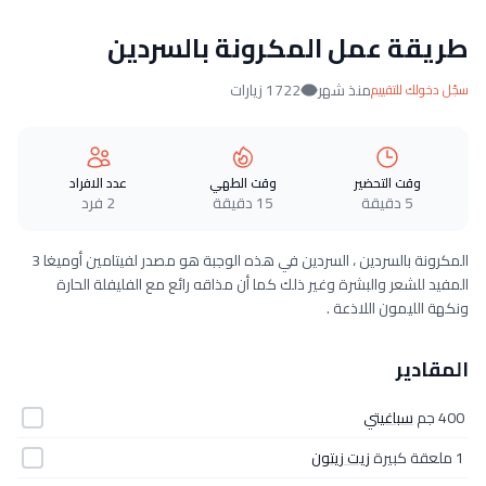
طريقة عمل المكرونة بالسردين
منذ شهر
1722 زيارات
سجّل دخولك للتقييم
وقت التحضير
وقت الطهي
عدد الافراد
5 دقيقة
15 دقيقة
2 فرد
المكرونة بالسردين ، السردين في هذه الوجبة هو مصدر لفيتامين أوميغا 3
المفيد للشعر والبشرة وغير ذلك كما أن مذاقه رائع مع الفليفلة الحارة
ونكهة الليمون اللاذعة .
المقادير
400 جم
سباغيتي
1 ملعقة كبيرة
زيت زيتون