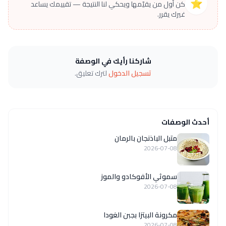
⭐
كن أول من يقيّمها ويحكي لنا النتيجة — تقييمك يساعد
غيرك يقرر.
شاركنا رأيك في الوصفة
تسجيل الدخول
لترك تعليق.
أحدث الوصفات
متبل الباذنجان بالرمان
2026-07-08
سموثي الأفوكادو والموز
2026-07-08
مكرونة البيتزا بجبن الغودا
2026-07-08