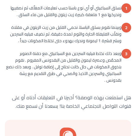
نسلق السباغيتي أو أي نوع باستا حسب تعليمات المغلّف ثم نصفيها
1
ونحركها مع 1 ملعقة كبيرة زيت زيتون والقليل من ماء السلق .
وبينما نقوم بسلق الباستا، نحمي القليل من زيت الزيتون في مقلاة
2
ونقلّب الفليفلة الحارة والثوم لمدة دقيقة، ثم نضيف فيليه السردين
وبشر قشرة 1 ليمونة ونحرك بهدوء حتى تختلط المكونات جيداً .
وبعد ذلك نخلط فيليه السردين مع السباغيتي مع حفنة الصنوبر
3
المحمّص وعصرة ليمون والقليل من البقدونس المفروم . نقوم
بتذوق المكونات في حال كانت تحتاج إلى إضافة توابل . وبعد ذلك نضع
السباغيتي والسردين اللذيذ والصحي في طبق التقديم مع رشة
بقدونس .
هل استمتعت بهذه الوصفة؟ أخبرنا في التعليقات أدناه أو على
قنوات التواصل الاجتماعي الخاصة بنا! يسعدنا أن نسمع منك.