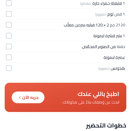
1
فليفلة حمراء حارة
(مقطع)
1 فص
ثوم
(مفروم)
2120 جم
2 × 120 فيليه سردين معلّب
1
بشر قشرة ليمونة
حفنة
من الصنوبر المحمّص
عصرة ليمونة
بقدونس
(مفروم)
اطبخ باللي عندك
جربه الآن
ابحث عن وصفات بناءً على مكوناتك.
خطوات التحضير