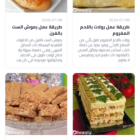
2026-07-08
2026-07-08
طريقة عمل رولات باللحم
طريقة عمل رموش الست
المفروم
بالفرن
رولات باللحم المفروم طبق يأتي من
رموش الست بالفرن من الحلويات
المطبخ التركي وهو عبارة عن خلطة
التقليدية البسيطة ذات المذاق
كباب اسكندر محشوة برقائق العجين
الشهي وهي خفيفة سهلة ولا
كالبقلاوة ذات طعم لذيذ ومقرمش
تحتاج لوقت طويل في التحضير
لا يقاوم .
ومكوناتها موجودة في كل بيت .