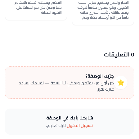
الفطر والبصل ومطبوخ بمزيج الحليب
التحضير، ويمكنك التحكم بالمقادير
الشهي، وهو سيكون مناسباً لذوقك
كما تريدين لكن مع الحفاظ على
وتحبه عائلتك بالتأكيد. حضري بجانبه
النكهة الاصلية .
طبقاً من الأرز أوسلطة خضار وخبز.
0 التعليقات
جرّبت الوصفة؟
⭐
كن أول من يقيّمها ويحكي لنا النتيجة — تقييمك يساعد
غيرك يقرر.
شاركنا رأيك في الوصفة
تسجيل الدخول
لترك تعليق.