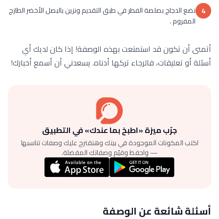
نضع الدجاج بصلصة الفطر في طبق التقديم ونزين بالبصل الأخضر الطازج
4
المفروم .
أتمنى أن تكون قد استمتعت بهذه الوصفة! إذا كان لديك أي
أسئلة أو تعليقات، فالرجاء تركها أدناه. يسعدني أن أسمع أخبارك!
جرّب ميزة «اطبخ بما عندك» في التطبيق
اكتب المكونات الموجودة في بيتك وهنقترح عليك وصفات تناسبها
— واحفظ وقيّم وصفاتك المفضلة.
أسئلة شائعة عن الوصفة