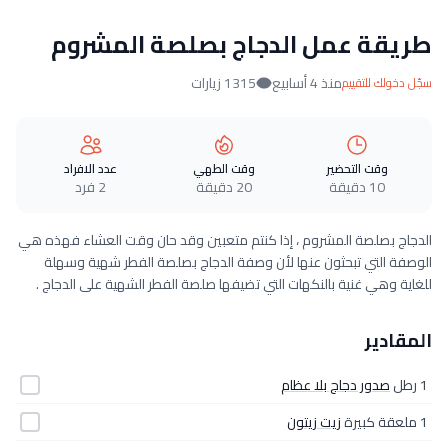
طريقة عمل الدجاج بصلصة المشروم
منذ 4 أسابيع
1315 زيارات
سجّل دخولك للتقييم
وقت التحضير
وقت الطهي
عدد الافراد
10 دقيقة
20 دقيقة
2 فرد
الدجاج بصلصة المشروم ، إذا كنتم متعبين وقد حان وقت العشاء فهذه هي
الوصفة التي تبحثون عنها لأن وصفة الدجاج بصلصة الفطر شهية وسهلة
للغاية وهي غنية بالنكهات التي تضيفها صلصة الفطر الشهية على الدجاج .
المقادير
1 رطل
صدور دجاج بلا عظام
1 ملعقة كبيرة
زيت زيتون