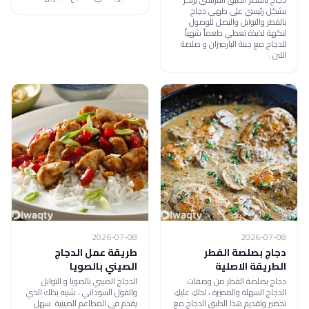
بشكل رئيسي على طهي دجاج
بالفطر والتوابل والبصل للوصول
لنكهة لذيذة تعطي طعماً شهياً
للدجاج مع جبنة البارميزان و صلصة
اللبن .
2026-07-08
2026-07-08
دجاج بصلصة الفطر
طريقة عمل الدجاج
الطريقة الاصلية
الصيني بالصويا
دجاج بصلصة الفطر من وصفات
الدجاج الصيني بالصويا و التوابل
الدجاج السهلة والمميزة ، لذلكِ عليكِ
والفول السوداني ، شبيه بذلك الذي
تحضير وتقديم هذا الطبق الدجاج مع
يقدم في المطاعم الصينية. سهل