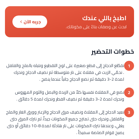
اطبخ باللي عندك
جربه الآن
ابحث عن وصفات بناءً على مكوناتك.
خطوات التحضير
نقطّع الدجاج إلى قطع صغيرة على لوح التقطيع ونتبله بالملح والفلفل
1
. نحمّي الزيت في مقلاة على نار متوسطة ثم نضيف الدجاج ونحرك
لمدة 2-3 دقيقة ثم نضع الدجاج جانباً عندما ينضج .
نضع في المقلاة نفسها كلاً من الزبدة والبصل والثوم المهروس
2
ونحرك لمدة 2-3 دقيقة ثم نضيف الفطر ونحرك لمدة 5 دقائق .
نعيد الدجاج إلى المقلاة ونضيف مرق الدجاج والزعتر وورق الغار والملح
3
والفلفل ونحرك حتى تمتزج جميع المكونات جيداً، ثم نترك المرق حتى
يغلي، وعندها نترك المكونات على نار هادئة لمدة 8-10 دقائق أو حتى
يصبح قوام الصلصة سميكاً .