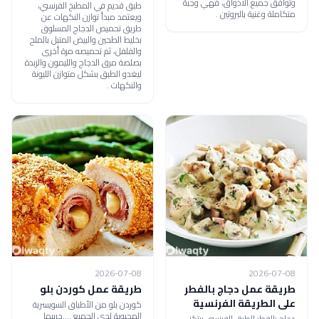
وتوافق جميع الأذواق، فهي وجبة
طبق قديم في المطبخ الفرنسي،
متكاملة وغنية بالبروتين .
ويعتمد مبدأ توازن النكهات عن
طريق تحميص الدجاج المسلوق
بخليط الطحين والبيض المتبل بالملح
والفلفل، ثم تحميصه مرة أخرى
بصلصة مرق الدجاج والليمون والزبدة
ليغدو الطبق بشكل متوازن الليونة
والنكهات .
2026-07-08
2026-07-08
طريقة عمل دجاج بالفطر
طريقة عمل كوردن بلو
على الطريقة الفرنسية
كوردن بلو من الأطباق السويسرية
المحبوبة لدي الجميع ....جربيها
دجاج بالفطر الطبق الفرنسي يرتكز