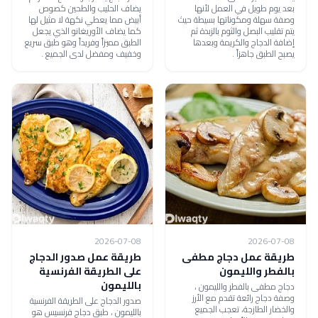
بعد يوم طويل في العمل لأنها
يضاف الحليب والطحين كصوص
وصفة سهلة ومكوناتها بسيطة حيث
أبيض مما يعطي نكهة لا مثيل لها
يتم تقليب البصل والثوم بالزبدة ثم
كما يضاف الأوريغانو الذي يجعل
إضافة الدجاج والكريمة وبعدها
الطبق مميزاً وفريداً وهو طبق سريع
يصبح الطبق جاهزاً .
وخفيف ومفضل لدى الجميع .
2026-07-08
2026-07-08
طريقة عمل دجاج مطفى
طريقة عمل صدور الدجاج
بالفطر والليمون
على الطريقة الفرنسية
بالليمون
دجاج مطفى بالفطر والليمون ،
وصفة دجاج رائعة تقدم مع الأرز
صدور الدجاج على الطريقة الفرنسية
والخضار الطازجة، تعجب الجميع
بالليمون ، طبق دجاج فرنسيس هو