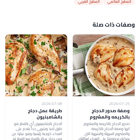
المطبخ العالمي
المطبخ الغربي
وصفات ذات صلة
2026-07-08
2026-07-25
وصفة صدور الدجاج
طريقة عمل دجاج
بالكريمه والمشروم
بالشامبنيون
صدور الدجاج بالكريمه والمشروم
الدجاج بالشامبينيون أي بالفطر هو
انها وصفة الدجاج بالكريمة
طبق لذيذ وشهي جداً يقدم على
والمشروم السهلة والشهية التي
الغداء كوجبة رئيسية وهو عبارة عن
يمكنك تحضيرها على الغداء لعائلتك
صدر دجاج يحمّر بالزبدة مع الفطر ثم