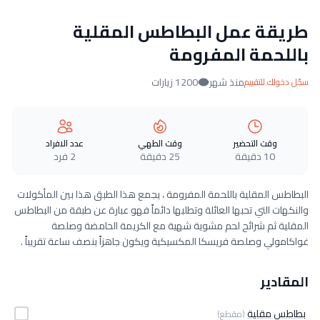
طريقة عمل البطاطس المقلية
باللحمة المفرومة
منذ شهر
1200 زيارات
سجّل دخولك للتقييم
وقت التحضير
وقت الطهي
عدد الافراد
10 دقيقة
25 دقيقة
2 فرد
البطاطس المقلية باللحمة المفرومة ، يجمع هذا الطبق هذا بين المأكولات
والنكهات التي تحبها العائلة وتطلبها دائماً فهو عبارة عن طبقة من البطاطس
المقلية ثم شرائح لحم مشوية شهية مع الكريمة الحامضة وصلصة
غواكامولي وصلصة فريسكا المكسيكية ويكون جاهزاً بنصف ساعة تقريباً .
المقادير
بطاطس مقلية
(مقطع)