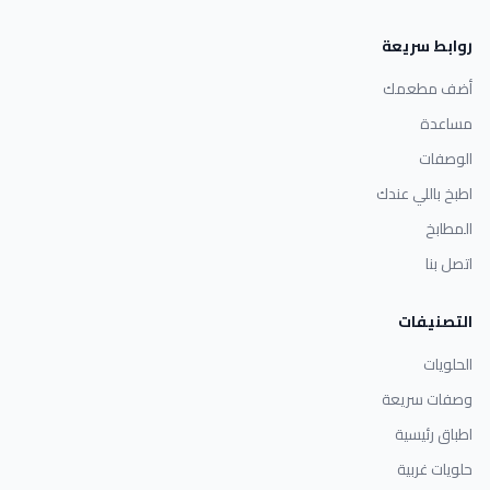
روابط سريعة
أضف مطعمك
مساعدة
الوصفات
اطبخ باللي عندك
المطابخ
اتصل بنا
التصنيفات
الحلويات
وصفات سريعة
اطباق رئيسية
حلويات غربية