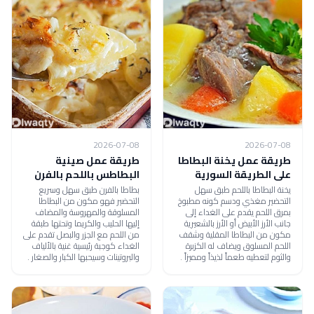
2026-07-08
2026-07-08
طريقة عمل يخنة البطاطا
طريقة عمل صينية
على الطريقة السورية
البطاطس باللحم بالفرن
يخنة البطاطا باللحم طبق سهل
بطاطا بالفرن طبق سهل وسريع
التحضير مغذي ودسم كونه مطبوخ
التحضير فهو مكون من البطاطا
بمرق اللحم يقدم على الغداء إلى
المسلوقة والمهروسة والمضاف
جانب الأرز الأبيض أو الأرز بالشعيرية
إليها الحليب والكريما وتحتها طبقة
مكون من البطاطا المقلية وشقف
من اللحم مع الجزر والبصل تقدم على
اللحم المسلوق ويضاف له الكزبرة
الغداء كوجبة رئيسية غنية بالألياف
والثوم لتعطيه طعماً لذيذاً ومميزاً .
والبروتينات وسيحبها الكبار والصغار .