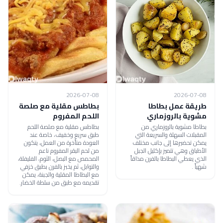
2026-07-08
2026-07-08
طريقة عمل بطاطا
بطاطس مقلية مع صلصة
مشوية بالروزماري
اللحم المفروم
بطاطا مشوية بالروزماري من
بطاطس مقلية مع صلصة اللحم
المقبلات السهلة والسريعة التي
طبق سريع وخفيف، خاصة عند
يمكن تحضيرها إلى جانب مختلف
العودة متأخرة من العمل، يتكون
الأطباق وهي تتميز بإكليل الجبل
من لحم البقر المفروم ناعم
الذي يعطي البطاطا بالفرن مذاقاً
المحمص مع البصل، الثوم، الفليفلة،
شهياً .
والتوابل، ثم يخبز بالفرن بطبق خزفي
مع البطاطا المقلية والجبنة، يمكن
تقديمه مع طبق من سلطة الخضار.