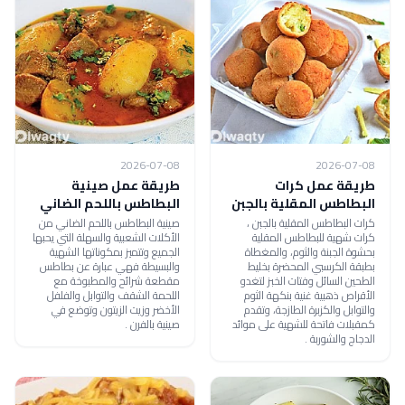
2026-07-08
2026-07-08
طريقة عمل كرات
طريقة عمل صينية
البطاطس المقلية بالجبن
البطاطس باللحم الضاني
كرات البطاطس المقلية بالجبن ،
صينية البطاطس باللحم الضاني من
كرات شهية للبطاطس المقلية
الأكلات الشعبية والسهلة التي يحبها
بحشوة الجبنة والثوم، والمغطاة
الجميع وتتميز بمكوناتها الشهية
بطبقة الكرسبي المحضرة بخليط
والبسيطة فهي عبارة عن بطاطس
الطحين السائل وفتات الخبز لتغدو
مقطعة شرائح والمطبوخة مع
الأقراص ذهبية غنية بنكهة الثوم
اللحمة الشقف والتوابل والفلفل
والتوابل والكزبرة الطازجة، وتقدم
الأخضر وزيت الزيتون وتوضع في
كمقبلات فاتحة للشهية على موائد
صينية بالفرن .
الدجاج والشوربة .