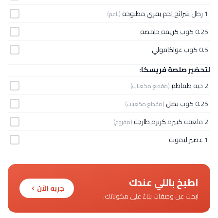
1 رطل
شرائح لحم بقري مطبوخة
(ناعم)
0.25 كوب
كريمة حامضة
0.5 كوب
غواكامولي
لتحضير صلصة فريسكا:
2 حبة
طماطم
(مقطع مكعبات)
0.25 كوب
بصل
(مقطع مكعبات)
2 ملعقة كبيرة
كزبرة طازجة
(مفروم)
1
عصير ليمونة
اطبخ باللي عندك
جربه الآن
ابحث عن وصفات بناءً على مكوناتك.