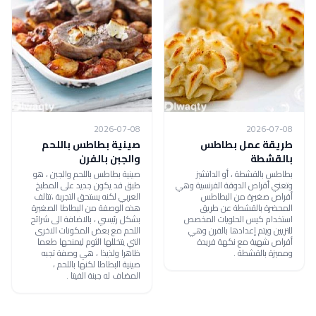
2026-07-08
2026-07-08
طريقة عمل بطاطس
صينية بطاطس باللحم
بالقشطة
والجبن بالفرن
بطاطس بالقشطة ، أو الداتشيز
صينية بطاطس باللحم والجبن ، هو
وتعني أقراص الدوقة الفرنسية وهي
طبق قد يكون جديد على المطبخ
أقراص صغيرة من البطاطس
العربي لكنه يستحق التجربة ،تتالف
المحضرة بالقشطة عن طريق
هذه الوصفة من البطاطا الصغيرة
استخدام كيس الحلويات المخصص
بشكل رئيسي ، بالاضافة الى شرائح
للتزيين ويتم إعدادها بالفرن وهي
اللحم مع بعض المكونات الاخرى
أقراص شهية مع نكهة فريدة
التي يتخللها الثوم ليمنحها طعما
ومميزة بالقشطة .
ظاهرا ولذيذا ، هي وصفة تجبه
صينية البطاطا لكنها باللحم ،
المضاف له جبنة الفيتا .