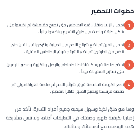
خطوات التحضير
نحمي الزيت ونقلي فيه البطاطس حتى تصبح مقرمشة ثم نضعها على
1
شكل طبقة واحدة في طبق التقديم ونضعها جانباً .
نحمي الفرن ثم نضع شرائح اللحم في الصينية ونتركها في الفرن حتى
2
تنضج من الطرفين ثم نضع الشرائح فوق البطاطس المقلية .
نحضر صلصة فريسكا فنخلط الطماطم والبصل والكزبرة وعصير الليمون
3
حتى تمتزج المكونات جيداً .
نضع الكريمة الحامضة فوق شرائح اللحم ثم صلصة الغواكامولي ثم
4
صلصة فريسكا ويصبح الطبق جاهزاً للتقديم .
وها هو طبق لذيذ وسهل سيحبه جميع أفراد الأسرة. تأكد من
إخبارنا بكيفية ظهور وصفتك في التعليقات أدناه، ولا تنس مشاركة
هذه الوصفة مع أصدقائك وعائلتك.