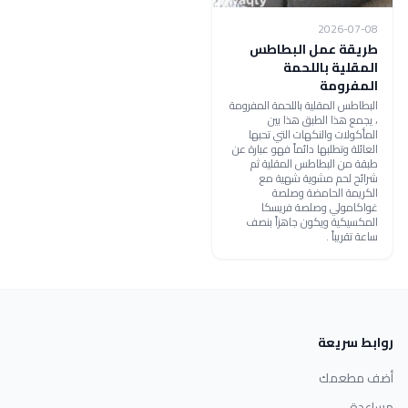
2026-07-08
طريقة عمل البطاطس
المقلية باللحمة
المفرومة
البطاطس المقلية باللحمة المفرومة
، يجمع هذا الطبق هذا بين
المأكولات والنكهات التي تحبها
العائلة وتطلبها دائماً فهو عبارة عن
طبقة من البطاطس المقلية ثم
شرائح لحم مشوية شهية مع
الكريمة الحامضة وصلصة
غواكامولي وصلصة فريسكا
المكسيكية ويكون جاهزاً بنصف
ساعة تقريباً .
روابط سريعة
أضف مطعمك
مساعدة