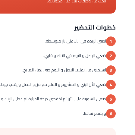
ابحث عن وصفات بناءً على مكوناتك.
خطوات التحضير
اذيبي الزبدة في اناء على نار متوسطة.
1
ضعي البصل و الثوم في الاناء و قلبي.
2
استمري في تقليب البصل و الثوم حتى يذبل المزيج.
3
ضعي الأرز البني و المشروم و الملح مع مزيج البصل و يقلب جيدا.
4
ضعي الشوربة على الأرز ثم اخفضي درجة الحرارة ثم غطي الإناء و اتركية على نار هادئة لمد
5
و يقدم ساخنا.
6