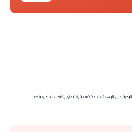
ة 40 دقيقة حتي يتشرب الماء و ينضج.