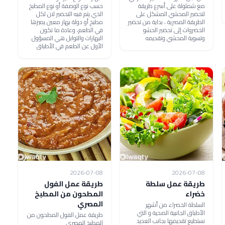
مع شملولة على أسرع طريقة
حسب نوع الوصفة أو نوع المطبخ
لتحضير المحشي المشكل على
الذي يتم فيه التحضير لان لكل
الطريقة المصرية ، بداية من تحضير
مطبخ أو دولة بهار معين يميزها
الخضروات إلى تحضير الحشو
في الطعم، وعادة ما تكون
وتسوية المحشي وتقديمه
البهارات والتوابل هي المسؤول
الأول عن الطعم في الأطباق
2026-07-08
2026-07-08
طريقة عمل سلطة
طريقة عمل الفول
خضراء
المطحون من المطبخ
المصري
السلطة الخضراء من أشهر
الأطباق الجانبية الصحية و التي
طريقة عمل الفول المطحون من
نستطيع تقديمها بجانب العديد
المطبخ المصري