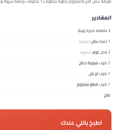
طريقة عمل الأرز بالمشروم خطوة بخطوة بـ7 مكونات. وصفة سهلة ومجرّبة من مطبخ دلوقتي تكفي 2 فرد، بمقادير دقيقة وخطوات واضحة.
المقادير
3 ملعقة كبيرة
زبدة
1 ثمرة
بصل
(مفروم)
2 فص
ثوم
(مفروم)
2 كوب
شوربة دجاج
1 كوب
ارز بني
1 كوب
قطع مشروم
ملح
اطبخ باللي عندك