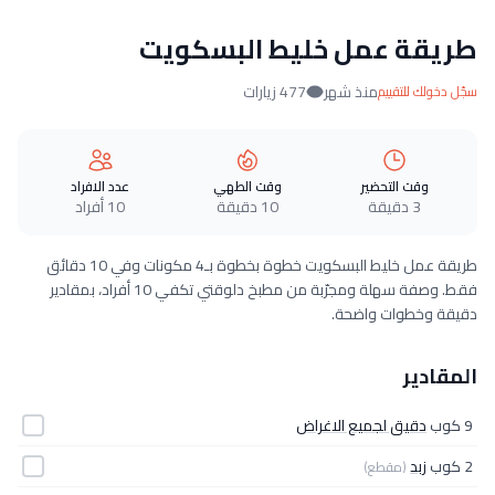
طريقة عمل خليط البسكويت
منذ شهر
477 زيارات
سجّل دخولك للتقييم
وقت التحضير
وقت الطهي
عدد الافراد
3 دقيقة
10 دقيقة
10 أفراد
طريقة عمل خليط البسكويت خطوة بخطوة بـ4 مكونات وفي 10 دقائق
فقط. وصفة سهلة ومجرّبة من مطبخ دلوقتي تكفي 10 أفراد، بمقادير
دقيقة وخطوات واضحة.
المقادير
9 كوب
دقيق لجميع الاغراض
2 كوب
زبد
(مقطع)