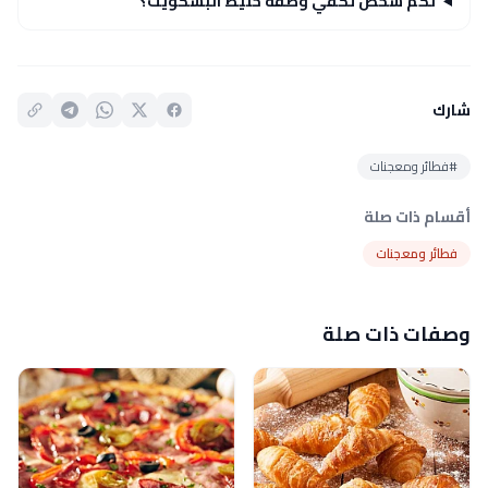
لكم شخص تكفي وصفة خليط البسكويت؟
شارك
#فطائر ومعجنات
أقسام ذات صلة
فطائر ومعجنات
وصفات ذات صلة