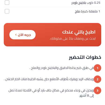
0.25 كوب
باكينج باودر
1 ملعقة كبيرة
ملح
اطبخ باللي عندك
جربه الآن
ابحث عن وصفات بناءً على مكوناتك.
خطوات التحضير
في طبق كبير يخلط الدقيق والباكينج باودر والملح .
1
ويضاف الزبد ويفرك بأطراف الأصابع حتى يشبه الخليط فتات الخبز الخشن .
2
ويخزن في وعاء محكم في مكان جاف بارد أو في الثلاجة لمدة تصل
3
إلى 8 أشهر.