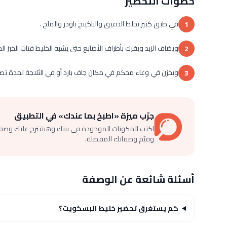
خطوات التحضير
في طبق كبير يخلط الدقيق والباكينج باودر والملح .
1
ويضاف الزبد ويفرك بأطراف الأصابع حتى يشبه الخليط فتات الخبز ال
2
ويخزن في وعاء محكم في مكان جاف بارد أو في الثلاجة لمدة تصل إلى 8
3
جرّب ميزة «اطبخ بما عندك» في التطبيق
اكتب المكونات الموجودة في بيتك وهنقترح عليك وصف
وقيّم وصفاتك المفضلة.
أسئلة شائعة عن الوصفة
كم يستغرق تحضير خليط البسكويت؟