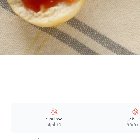
 الطهي
عدد الافراد
ة
10 أفراد