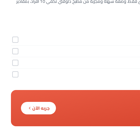
طريقة عمل خليط البسكويت خطوة بخطوة بـ4 مكونات وفي 10 دقائق فقط. وصفة سهلة ومجرّبة من مطبخ دلوقتي تكفي 10 أفراد، بمقادير
جربه الآن