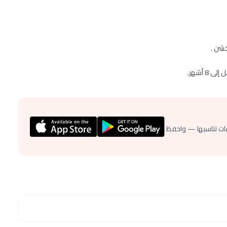
خشن .
 أشهر.
ات تناسبها — واحفظ