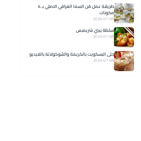
طريقة عمل مَن السما العراقي الاصلي بـ 4
مكونات
2026-07-08
سلطة بيبي شريمبس
2026-07-08
حلى البسكويت بالكريمة والشوكولاتة بالفيديو
2026-07-08