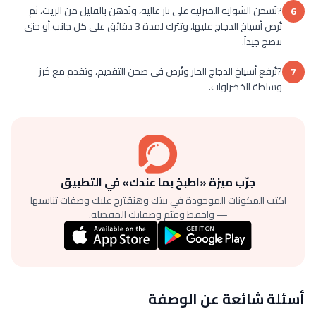
?تُسخن الشواية المنزلية على نار عالية، وتُدهن بالقليل من الزيت، ثم
6
تُرص أسياخ الدجاج عليها، وتترك لمدة 3 دقائق على كل جانب أو حتى
تنضج جيداً.
?تُرفع أسياخ الدجاج الحار وتُرص فى صحن التقديم، وتقدم مع خُبز
7
وسلطة الخضراوات.
جرّب ميزة «اطبخ بما عندك» في التطبيق
اكتب المكونات الموجودة في بيتك وهنقترح عليك وصفات تناسبها
— واحفظ وقيّم وصفاتك المفضلة.
أسئلة شائعة عن الوصفة