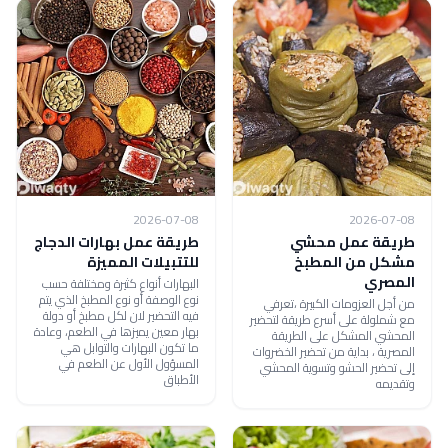
2026-07-08
2026-07-08
طريقة عمل محشي
طريقة عمل بهارات الدجاج
مشكل من المطبخ
للتتبيلات المميزة
المصري
البهارات أنواع كثيرة ومختلفة حسب
نوع الوصفة أو نوع المطبخ الذي يتم
من أجل العزومات الكبيرة ،تعرفي
فيه التحضير لان لكل مطبخ أو دولة
مع شملولة على أسرع طريقة لتحضير
بهار معين يميزها في الطعم، وعادة
المحشي المشكل على الطريقة
ما تكون البهارات والتوابل هي
المصرية ، بداية من تحضير الخضروات
المسؤول الأول عن الطعم في
إلى تحضير الحشو وتسوية المحشي
الأطباق
وتقديمه