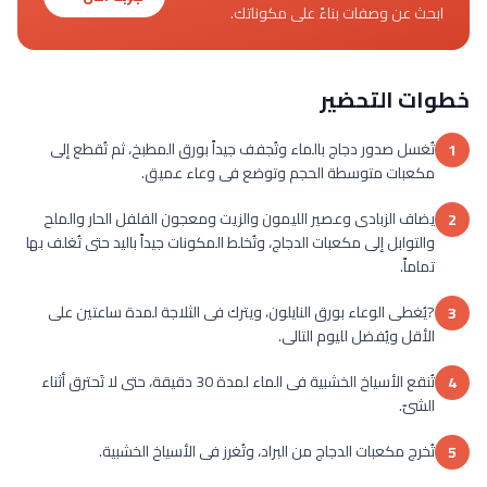
ابحث عن وصفات بناءً على مكوناتك.
خطوات التحضير
تُغسل صدور دجاج بالماء وتُجفف جيداً بورق المطبخ، ثم تُقطع إلى
1
مكعبات متوسطة الحجم وتوضع فى وعاء عميق.
يضاف الزبادى وعصير الليمون والزيت ومعجون الفلفل الحار والملح
2
والتوابل إلى مكعبات الدجاج، وتُخلط المكونات جيداً باليد حتى تُغلف بها
تماماً.
?يُغطى الوعاء بورق النايلون، ويترك فى الثلاجة لمدة ساعتين على
3
الأقل ويُفضل لليوم التالى.
تُنقع الأسياخ الخشبية فى الماء لمدة 30 دقيقة، حتى لا تَحترق أثناء
4
الشىّ.
تُخرج مكعبات الدجاج من البراد، وتُغرز فى الأسياخ الخشبية.
5