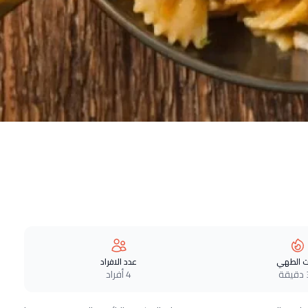
 الطهي
عدد الافراد
ة
4 أفراد