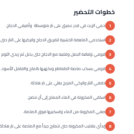
خطوات التحضير
حمي الزيت في قدر عميق على نار متوسطة وأضيفي الدجاج.
1
استخدمي الملعقة الخشبية لتفريق الدجاج واتركيها على النار حتى 
2
قومي بإضافة البصل وقلبيه مع الدجاج حتى يذبل ثم زيدي الثوم وا
3
قومي بسكب صلصة الطماطم ونكهيها بالملح والفلفل الأسود.
4
خففي النار واتركي المزيج يغلي على نار هادئة.
5
اسلقي المكرونة في الماء المملح إلى أن تنضج.
6
صفي المكرونة من الماء واسكبيها فوق الصلصة.
7
إبدأي بتقليب المكرونة حتى تتمازج جيداً مع الصلصة على نار هادئ
8