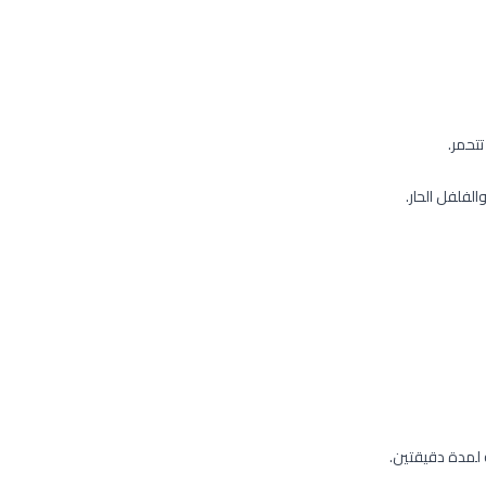
تتحمر.
لفلفل الحار.
ة لمدة دقيقتين.