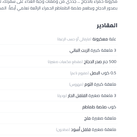
مكرونة حمراء بالدجاج ... جددي من وصفات وجبة الغداء على سفرتك، 
بصدور الدجاج وبطعم صلصة الطماطم الحمراء الرائعة تعلمي أيضاً: المكر
المقادير
علبة
معكرونة
(فارفالي أو حسب الرغبة)
3 ملعقة كبيرة
الزيت النباتي
500 جم
صدر الدجاج
(مقطع مكعبات صغيرة)
0.5 كوب
البصل
(مفروم ناعم)
ملعقة كبيرة
الثوم
(مهروس)
3 ملعقة صغيرة
الفلفل الحار
(بودرة)
كوب
صلصة طماطم
ملعقة صغيرة
ملح
ملعقة صغيرة
فلفل أسود
(مطحون)