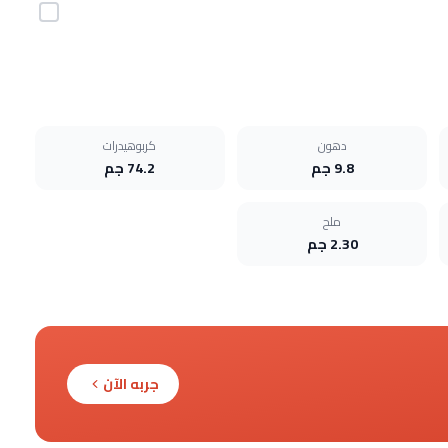
دهون
كربوهيدرات
9.8 جم
74.2 جم
ملح
2.30 جم
جربه الآن