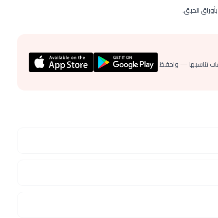
أوراق الحبق.
ات تناسبها — واحفظ