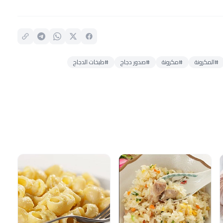
#المكرونة
#مكرونة
#صدور دجاج
#طبخات الدجاج