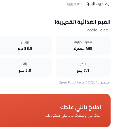
ربع كوب
الحبق
(أخضر مورق)
القيم الغذائية (تقديرية)
للحصة الواحدة
سعرات حرارية
بروتين
495 سعرة
38.3 جم
سكر
ألياف
7.1 جم
5.9 جم
المصدر:
CIQUAL
/
Open Food Facts
اطبخ باللي عندك
ابحث عن وصفات بناءً على مكوناتك.