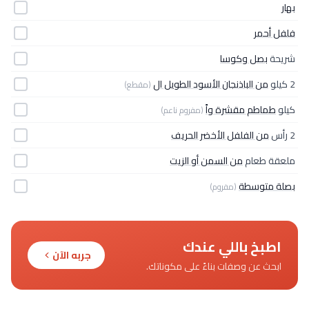
بهار
فلفل أحمر
شريحة
بصل وكوسا
2 كيلو
من الباذنجان الأسود الطويل ال
(مقطع)
كيلو
طماطم مقشرة واً
(مفروم ناعم)
2 رأس
من الفلفل الأخضر الحريف
ملعقة طعام
من السمن أو الزيت
بصلة متوسطة
(مفروم)
اطبخ باللي عندك
جربه الآن
ابحث عن وصفات بناءً على مكوناتك.