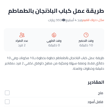
طريقة عمل كباب الباذنجان بالطماطم
منذ 4 أسابيع
993 زيارات
سجّل دخولك للتقييم
وقت التحضير
وقت الطهي
عدد الافراد
10 دقيقة
0 دقيقة
2 فرد
طريقة عمل كباب الباذنجان بالطماطم خطوة بخطوة بـ10 مكونات وفي 10
دقائق فقط. وصفة سهلة ومجرّبة من مطبخ دلوقتي تكفي 2 فرد، بمقادير
دقيقة وخطوات واضحة.
المقادير
ملح
فلفل أسود