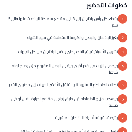
خطوات التحضير
يقطع كل رأس باذنجان إلى 3 الى 4 قطع سماكة الواحدة منها 4الى5
1
سم
يغرز الباذنجان والبصل والكوسا المقطعة في سيخ الشواء
2
تشوى الأسياخ فوق الفحم حتى ينضج الباذنجان من كل الجهات
3
ويحمى الزيت في قدر أخرى ويقلى البصل المفروم حتى يصبح لونه
4
شاحباً
تضاف الطماطم المفرومة والفلفل الأخضر الحريف إلى محتوى القدر
5
ويسكب مزيج الطماطم في طبق زجاجي مقاوم لحرارة الفرن أو في
6
صينية
وترصف فوقه أسياخ الباذنجان المشوية
7
تغطى الصينية بورقة ألمنيوم وتخبز في الفرن لمدة 10 دقائق
8