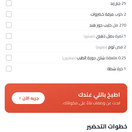
25
جم زبد
2 كوب
مرقة خضروات
270 مل
حليب جوز هند
1 ثمرة
بصل ذهبي
(مبشور)
2 فص
ثوم
(مفروم)
0.25 ملعقة
شاي جوزة الطيب
(مطحون)
1
ذرة شطة
اطبخ باللي عندك
جربه الآن
ابحث عن وصفات بناءً على مكوناتك.
خطوات التحضير