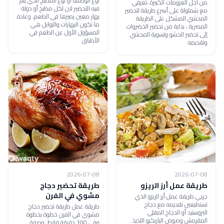
نوع الوصفة أو نوع المطبخ الذي يتم
من أجل العزومات الكبيرة ،تعرفي
فيه التحضير لان لكل مطبخ أو دولة
مع شملولة على أسرع طريقة لتحضير
بهار معين يميزها في الطعم، وعادة
المحشي المشكل على الطريقة
ما تكون البهارات والتوابل هي
المصرية ، بداية من تحضير الخضروات
المسؤول الأول عن الطعم في
إلى تحضير الحشو وتسوية المحشي
الأطباق
وتقديمه
2026-07-08
2026-07-08
طريقة عمل أرز الريزو
طريقة تحضير دجاج
مشوي في الفرن
جربي طريقة عمل أرز الريزو الذي
تستطيعين تقديمه مع دجاج
طريقة عمل طريقة تحضير دجاج
البروستيد أو الدجاج المقلي
مشوي في الفرن خطوة بخطوة
المقرمش وصوص الباربكيو اللذيذ.
وفي 100 دقيقة فقط. وصفة