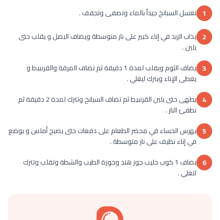
تغسل السبانخ جيداً بالماء وتصفى وتجفف .
1
يذاب الزبد في إناء كبير على نار متوسطة ويضاف البصل و يقلب حتى
2
يلين .
يضاف الثوم ويقلب لمدة 1 دقيقة ثم تضاف المرقة والقرنبيط و
3
يغطى الإناء ويترك ليغلي .
يطهى حتى يلين القرنبيط ثم تضاف السبانخ وتترك لمدة 2 دقيقة ثم
4
نطفئ النار .
يهرس الحساء في محضر الطعام على دفعات حتى يصبح أملس و يوضع
5
في إناء نظيف على نار متوسطة .
يضاف 1 كوب حليب جوز هند وجوزة الطيب والشطة وتقلب وتترك
6
لتغلي .