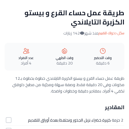
طريقة عمل حساء القرع و بيستو
الكزبرة التايلاندي
منذ شهر
142 زيارات
سجّل دخولك للتقييم
وقت التحضير
وقت الطهي
عدد الافراد
6 دقيقة
20 دقيقة
4 أفراد
طريقة عمل حساء القرع و بيستو الكزبرة التايلاندي خطوة بخطوة بـ12
مكونات وفي 20 دقيقة فقط. وصفة سهلة ومجرّبة من مطبخ دلوقتي
تكفي 4 أفراد، بمقادير دقيقة وخطوات واضحة.
المقادير
2 حزمة
كزبرة خضراء نزيل الجذور ونحتفظ بعدة أوراق للتقديم