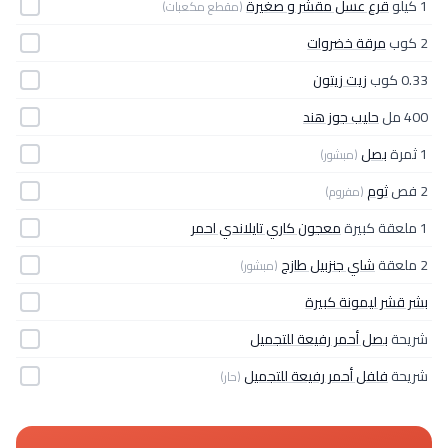
1 كيلو
قرع عسل مقشر و صغيرة
(مقطع مكعبات)
2 كوب
مرقة خضروات
0.33 كوب
زيت زيتون
400 مل
حليب جوز هند
1 ثمرة
بصل
(مبشور)
2 فص
ثوم
(مفروم)
1 ملعقة كبيرة
معجون كاري تايلاندي احمر
2 ملعقة
شاي جنزبيل طازج
(مبشور)
بشر قشر ليمونة كبيرة
شريحة
بصل أحمر رفيعة للتجميل
شريحة
فلفل أحمر رفيعة للتجميل
(حار)