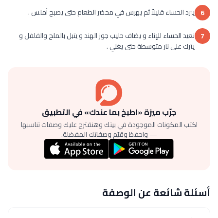
يبرد الحساء قليلاً ثم يهرس في محضر الطعام حتى يصبح أملس .
6
نعيد الحساء للإناء و يضاف حليب جوز الهند و يتبل بالملح والفلفل و
7
يترك على نار متوسطة حتى يغلي .
جرّب ميزة «اطبخ بما عندك» في التطبيق
اكتب المكونات الموجودة في بيتك وهنقترح عليك وصفات تناسبها
— واحفظ وقيّم وصفاتك المفضلة.
أسئلة شائعة عن الوصفة