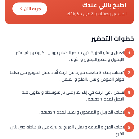
اطبخ باللي عندك
جربه الآن
ابحث عن وصفات بناءً على مكوناتك.
خطوات التحضير
لعمل بيستو الكزبرة في محضر الطعام يهرس الكزبرة و بشر قشر
1
الليمون و عصير الليمون و الثوم .
?يضاف ببطء 3 ملعقة كبيرة من الزيت أثناء عمل الموتور حتى يغلظ
2
قوام الصوص و يتبل بالملح و الفلفل .
يسخن باقي الزيت في إناء كبير على نار متوسطة و يطهى فيه
3
البصل لمدة 1 دقيقة .
يضاف الجنزبيل و المعجون و يقلب لمدة 1 دقيقة .
4
يضاف القرع و المرقة و يغلى المزيج ثم يترك على نار هادئة حتى يلين
5
القرع .