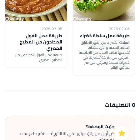
2026-07-08
2026-07-08
طريقة عمل سلطة خضراء
طريقة عمل الفول
المطحون من المطبخ
السلطة الخضراء من أشهر الأطباق
الجانبية الصحية و التي نستطيع
المصري
تقديمها بجانب العديد من الأطعمة
طريقة عمل الفول المطحون من
، تعرفي على طريقة تحضيرها في
المطبخ المصري
خطوات بسيطة وتعرفي على سر
مذاقها الرائع
0 التعليقات
جرّبت الوصفة؟
⭐
كن أول من يقيّمها ويحكي لنا النتيجة — تقييمك يساعد
غيرك يقرر.