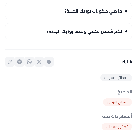
ما هي مكونات بوريك الجبنة؟
لكم شخص تكفي وصفة بوريك الجبنة؟
شارك
#فطائر ومعجنات
المطبخ
المطبخ التركي
أقسام ذات صلة
فطائر ومعجنات