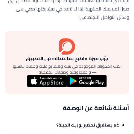
لديك أي أسئلة أو تعليقات، فالرجاء تركها أدناه. أود أيضًا أن أرى
صورًا لملابسك المنتهية، لذا لا تتردد في مشاركتها معي على
وسائل التواصل الاجتماعي!
جرّب ميزة «اطبخ بما عندك» في التطبيق
اكتب المكونات الموجودة في بيتك وهنقترح عليك وصفات تناسبها
— واحفظ وقيّم وصفاتك المفضلة.
أسئلة شائعة عن الوصفة
كم يستغرق تحضير بوريك الجبنة؟