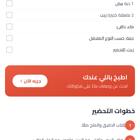
1 حبة
بيض
2 ملعقة كبيرة
زيت
ماء، دافئ
جبنة، حسب النوع المفضل
زيت، للتحمير
اطبخ باللي عندك
جربه الآن
ابحث عن وصفات بناءً على مكوناتك.
خطوات التحضير
يُقلب الدقيق والملح معًا.
1
يضاف البيض ويُقلب مع الزيت، ويُعجن مع الماء الدافئ.