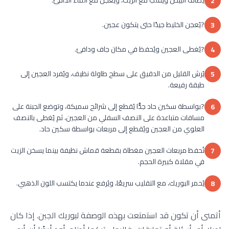
2
?يُعجن الخليط جيدًا حتى يتكون عجين.
3
?يُغطى العجين ويُحفظ في مكان جاف ودافئ.
4
يُرش القليل من الدقيق على سطح طاولة نظيف، ويُفرد العجين إلى
5
طبقة رفيعة.
?بواسطة سكين حاد جدًّا يُقطع إلى شرائح سميكة، وتوضع الجبنة على
6
مسافات متباعدة على النصف السفلي من العجين، ثم يُغطى بالنصف
العلوي من العجين ويُقطع إلى مربعات بواسطة سكين حاد.
تُحفظ مربعات العجين مغطاة بقطعة قماش نظيفة بينما يسخن الزيت
7
في مقلاة كبيرة الحجم.
يُحمر البوريك، مع التقليب سريعًا، ويُرفع عندما يكتسب اللون الذهبي.
8
أتمنى أن تكون قد استمتعت بهذه الوصفة لبوريك الجبن. إذا كان