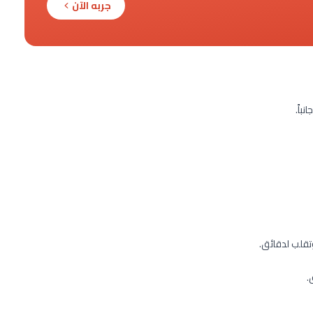
جربه الآن
باً.
تقلب لدقائق.