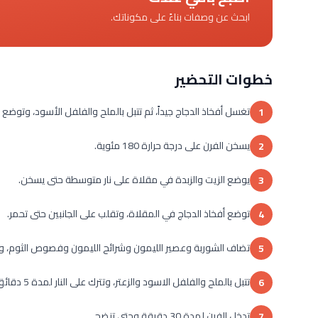
ابحث عن وصفات بناءً على مكوناتك.
خطوات التحضير
تغسل أفخاذ الدجاج جيداً، ثم تتبل بالملح والفلفل الأسود، وتوضع جان
1
يسخن الفرن على درجة حرارة 180 مئوية.
2
يوضع الزيت والزبدة في مقلاة على نار متوسطة حتى يسخن.
3
توضع أفخاذ الدجاج في المقلاة، وتقلب على الجانبين حتى تحمر.
4
تضاف الشوربة وعصير الليمون وشرائح الليمون وفصوص الثوم، و
5
تتبل بالملح والفلفل الاسود والزعتر، وتترك على النار لمدة 5 دقائق.
6
تدخل الفرن لمدة 30 دقيقة وحتى تنضج.
7