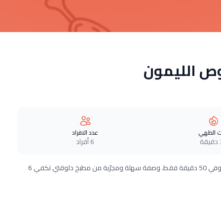
وص الليمون
 الطهي
عدد الافراد
ة
6 أفراد
طريقة عمل أفخاذ الدجاج بصوص الليمون خطوة بخطوة بـ10 مكونات وفي 50 دقيقة فقط. وصفة سهلة ومجرّبة من مطبخ دلوقتي تكفي 6