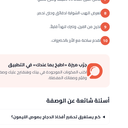
تعرض للهيب الشواية لدقائق وحتى تحمر.
8
تخرج من الفرن، وتترك لتهدأ قليلاً.
9
تقدم ساخنة مع الأرز بالخضروات.
10
جرّب ميزة «اطبخ بما عندك» في التطبيق
اكتب المكونات الموجودة في بيتك وهنقترح عليك وصف
وقيّم وصفاتك المفضلة.
أسئلة شائعة عن الوصفة
كم يستغرق تحضير أفخاذ الدجاج بصوص الليمون؟