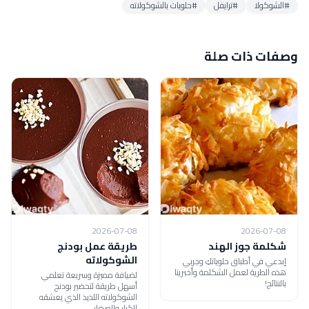
#الشوكولا
#ترايفل
#حلويات بالشوكولاته
وصفات ذات صلة
2026-07-08
2026-07-08
شكلمة جوز الهند
طريقة عمل بودنج
الشوكولاته
إبدعي في أطباق حلوياتكِ وجربي
هذه الطرية لعمل الشكلمة وأخبرينا
لضيافة مميزة وسريعة تعلمي
بالنتائج!
أسهل طريقة لتحضير بودنج
الشوكولاته اللذيذ الذي يعشقه
الكبار والصغار.