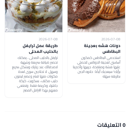
2026-07-08
2026-07-08
دونات هشه بعجينة
طريقة عمل ترايفل
البطاطس
بالحليب المحلى
استخدمي البطاطس كمكون
ترايفل بالحليب المحلى ، يمكنك
أساسي لعجينة الدوناتس لتحصلي
تحصير ضيافة سريعة وشهية
عليها هشة ومنتفخة، جربيها وأخبرينا
لاصدقائك عند زيارتك وبشكل سريع
برأيك! سيعجبك أيضًا: حلاوه الجبن
وسهل. لا تحتاجين سوى لعدة
بطريقه سهله
مكونات منها قشر وعصير ليمون،
حليب مكثف، بسكويت، كيكة
جاهزة، وكريمة فقط. وتمتعي
معهم بهذا الترافل المميز.
0 التعليقات