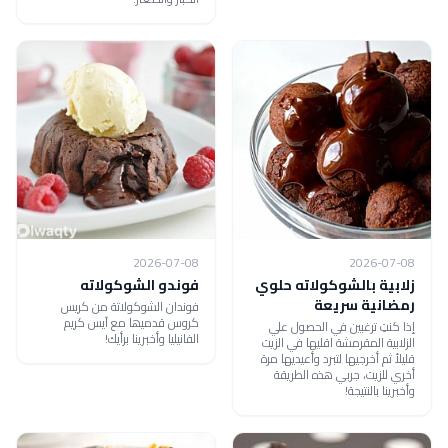
2026-07-08
2026-07-08
زلابية بالشوكولاته حلوي
فوندو الشوكولاته
رمضانية سريعة
فوندان الشوكولاتة من كریس
كروس قدمیھا مع آیس كریم
إذا كنتِ ترغبين في الحصول علي
الفانیلیا وأخبرينا برأيك!
الزلابية المقرمشة اقليها في الزيت
قليلأ ثم أخرجيها لتبرد وأعيديها مرة
أخري للزيت، جربي هذه الطريقة
وأخبرينا بالنتيجة!