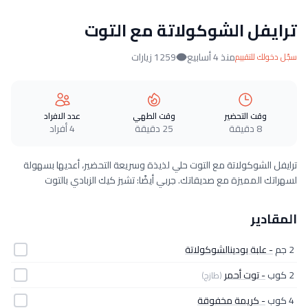
ترايفل الشوكولاتة مع التوت
منذ 4 أسابيع
1259 زيارات
سجّل دخولك للتقييم
وقت التحضير
وقت الطهي
عدد الافراد
8 دقيقة
25 دقيقة
4 أفراد
ترايفل الشوكولاتة مع التوت حلي لذيذة وسريعة التحضير، أعديها بسهولة
لسهراتك المميزة مع صديقاتك. جربي أيضًا: تشيز كيك الزبادي بالتوت
المقادير
2 جم
- علبة بودينالشوكولاتة
2 كوب
- توت أحمر
(طازج)
4 كوب
- كريمة مخفوقة