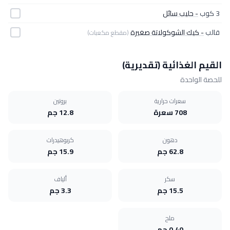
3 كوب
- حليب سائل
قالب
- كيك الشوكولاتة صغيرة
(مقطع مكعبات)
القيم الغذائية (تقديرية)
للحصة الواحدة
سعرات حرارية
بروتين
708 سعرة
12.8 جم
دهون
كربوهيدرات
62.8 جم
15.9 جم
سكر
ألياف
15.5 جم
3.3 جم
ملح
0.40 جم