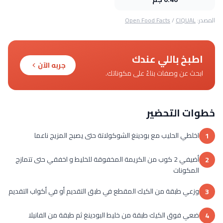
المصدر:
CIQUAL
/
Open Food Facts
اطبخ باللي عندك
جربه الآن
ابحث عن وصفات بناءً على مكوناتك.
خطوات التحضير
اخلطي الحليب مع بودينغ الشوكولاتة حتى يصبح المزيج ناعما
1
أضيفي 2 كوب من الكريمة المخفوقة للخليط و اخفقي حتى تتمازج
2
المكونات
وزعي طبقة من الكيك المقطع في طبق التقديم أو في أكواب التقديم
3
ضعي فوق الكيك طبقة من خليط البودينغ ثم طبقة من الفانيلا
4