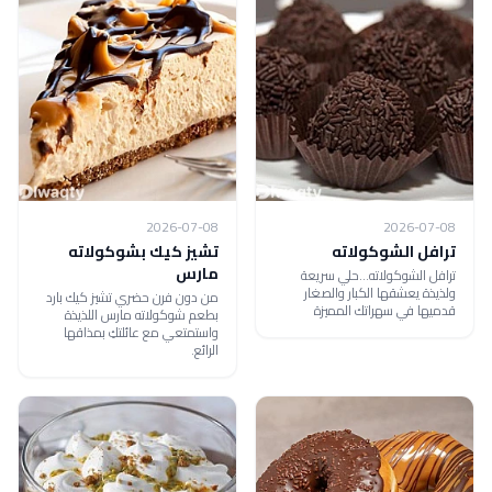
2026-07-08
2026-07-08
ترافل الشوكولاته
تشيز كيك بشوكولاته
مارس
ترافل الشوكولاته...حلي سريعة
ولذيذة يعشقها الكبار والصغار
من دون فرن حضري تشيز كيك بارد
قدميها في سهراتك المميزة
بطعم شوكولاته مارس اللذيذة
واستمتعي مع عائلتكِ بمذاقها
الرائع.