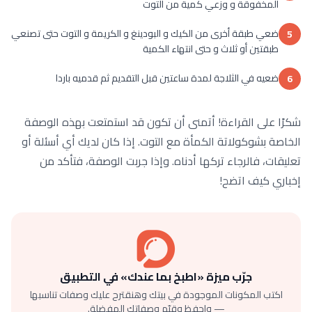
المخفوقة و وزعي كمية من التوت
ضعي طبقة أخرى من الكيك و البودينغ و الكريمة و التوت حتى تصنعي
5
طبقتين أو ثلاث و حتى انتهاء الكمية
ضعيه في الثلاجة لمدة ساعتين قبل التقديم ثم قدميه باردا
6
شكرًا على القراءة! أتمنى أن تكون قد استمتعت بهذه الوصفة
الخاصة بشوكولاتة الكمأة مع التوت. إذا كان لديك أي أسئلة أو
تعليقات، فالرجاء تركها أدناه. وإذا جربت الوصفة، فتأكد من
إخباري كيف اتضح!
جرّب ميزة «اطبخ بما عندك» في التطبيق
اكتب المكونات الموجودة في بيتك وهنقترح عليك وصفات تناسبها
— واحفظ وقيّم وصفاتك المفضلة.