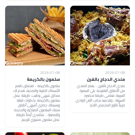
2026-07-08
2026-07-08
مندي الدجاج بالفرن
سلمون بالكريمة
مندي الدجاج بالفرن .. يعتبر المندي
سلمون بالكريمة .. لعشاق طعم
من الأطباق التقليدية على السفرة
الأسماك الطيبة والصحية، نقدم لك
العربية، تعلمي طريقة تحضيره
بمذاق شهي وطيب، طريقة عمل
السهلة ، وقدميه بجانب اللبن الزبادي
سلمون بالكريمة، بخطوات قليلة
مزيناً باللوز المحمص اللذيذ
وبسيطة، حضري أشهى أطباق
سمك السلمون المبتكرة والجديدة
والمميزة .. شاهدي أيضاً طريقة
عمل سلمون مشوي للرجيم