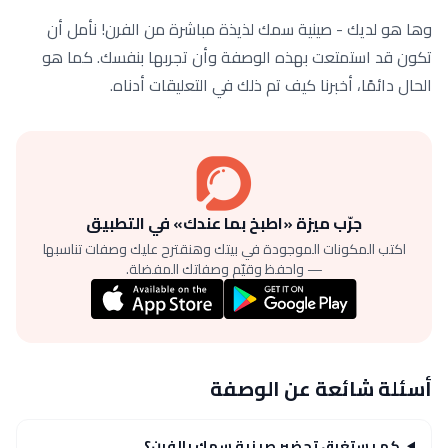
وها هو لديك - صينية سمك لذيذة مباشرة من الفرن! نأمل أن
تكون قد استمتعت بهذه الوصفة وأن تجربها بنفسك. كما هو
الحال دائمًا، أخبرنا كيف تم ذلك في التعليقات أدناه.
جرّب ميزة «اطبخ بما عندك» في التطبيق
اكتب المكونات الموجودة في بيتك وهنقترح عليك وصفات تناسبها
— واحفظ وقيّم وصفاتك المفضلة.
أسئلة شائعة عن الوصفة
كم يستغرق تحضير صينية سمك بالفرن؟