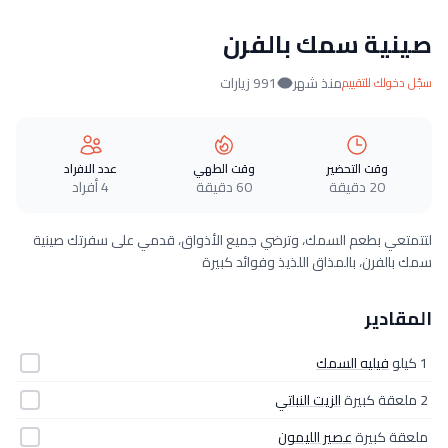
صينية سمك بالفرن
منذ شهر
991 زيارات
سجّل دخولك للتقييم
وقت التحضير
وقت الطهي
عدد الافراد
20 دقيقة
60 دقيقة
4 أفراد
لتتمتعي بطعم السمك، وترضي جميع الأذواق، قدمي على سفرتك صينية
سمك بالفرن، بالمذاق اللذيذ وفوائد كبيرة
المقادير
1 كيلو
فيليه السمك
2 ملعقة كبيرة
الزيت النباتي
ملعقة كبيرة
عصير الليمون