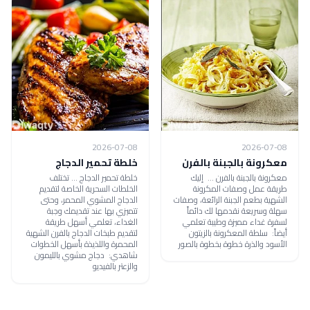
2026-07-08
2026-07-08
معكرونة بالجبنة بالفرن
خلطة تحمير الدجاج
معكرونة بالجبنة بالفرن ... إليك
خلطة تحمير الدجاج ... تختلف
طريقة عمل وصفات المكرونة
الخلطات السحرية الخاصة لتقديم
الشهية بطعم الجبنة الرائعة، وصفات
الدجاج المشوي المحمر، وحتى
سهلة وسريعة نقدمها لك دائماً
تتميزي بها عند تقديمك وجبة
لسفرة غداء مميزة وطيبة تعلمي
الغداء، تعلمي أسهل طريقة
أيضاً: سلطة المعكرونة بالزيتون
لتقديم طبخات الدجاج بالفرن الشهية
الأسود والذرة خطوة بخطوة بالصور
المحمرة واللذيذة بأسهل الخطوات
شاهدي: دجاج مشوي بالليمون
والزعتر بالفيديو