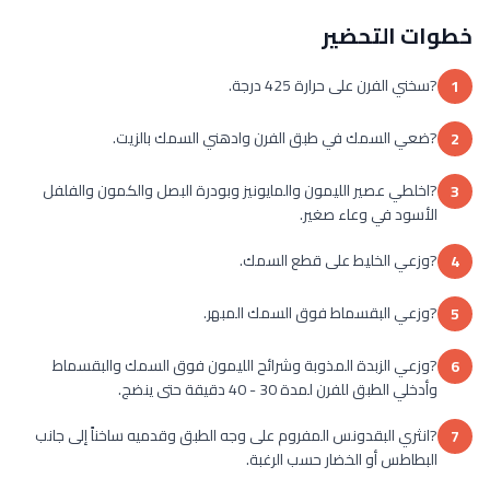
خطوات التحضير
?سخني الفرن على حرارة 425 درجة.
1
?ضعي السمك في طبق الفرن وادهني السمك بالزيت.
2
?اخلطي عصير الليمون والمايونيز وبودرة البصل والكمون والفلفل
3
الأسود في وعاء صغير.
?وزعي الخليط على قطع السمك.
4
?وزعي البقسماط فوق السمك المبهر.
5
?وزعي الزبدة المذوبة وشرائح الليمون فوق السمك والبقسماط
6
وأدخلي الطبق للفرن لمدة 30 - 40 دقيقة حتى ينضج.
?انثري البقدونس المفروم على وجه الطبق وقدميه ساخناً إلى جانب
7
البطاطس أو الخضار حسب الرغبة.