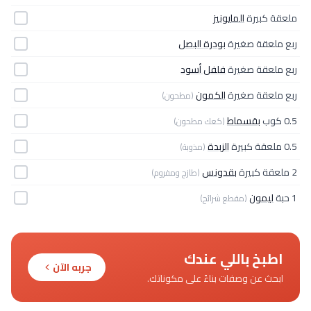
ملعقة كبيرة
المايونيز
ربع ملعقة صغيرة
بودرة البصل
ربع ملعقة صغيرة
فلفل أسود
ربع ملعقة صغيرة
الكمون
(مطحون)
0.5 كوب
بقسماط
(كعك مطحون)
0.5 ملعقة كبيرة
الزبدة
(مذوبة)
2 ملعقة كبيرة
بقدونس
(طازج ومفروم)
1 حبة
ليمون
(مقطع شرائح)
اطبخ باللي عندك
جربه الآن
ابحث عن وصفات بناءً على مكوناتك.