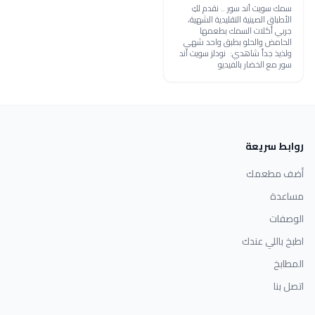
سمك سويت آند سور .. نقدم لكِ
الأطباق الصينية التقليدية الشهية،
جربي أكلات السمك بطعمها
الحامض والحلو بطبق واحد شهي
ولذيذ جداً شاهدي: نودلز سويت آند
سور مع الخضار بالفيديو
روابط سريعة
أضف مطعمك
مساعدة
الوصفات
اطبخ باللي عندك
المطابخ
اتصل بنا