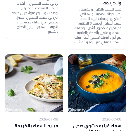
والكريمة
برياني سمك السلمون ... أكلات
السمك المتعددة نقدمها لكِ
فيليه السمك بالكاري والكريمة ...
بوصفات ولا أروع منها، جربي طبخة
تكثر الفوائد الصحية للجسم التي
البرياني بسمك السلمون المميز،
تتمتع بها وصفات فيليه السمك،
وتمتعي مع عائلتك بوجبة غداء
بسبب أحماض أوميغا 3 الدهنية،
شهية شاهدي: برياني الدجاج
وفيتامين د، حضري أشهى وصفات
بالفيديو
السمك وتمتعي بالصحة والعافية
مع أفراد أسرتك تعلمي أيضاً: فيليه
السمك المقلي مع الثوم والأعشاب
2026-07-08
2026-07-08
سمك فيليه مشوي صحي
فيليه السمك بالكريمة