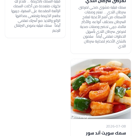
لمرضى سرطان الثدي
فيليه السمك بالكريمة ... نقدم لكِ
نكهات متعددة من أكلات السمك
سمك فيليه مشوي صحي لمرضى
الرائعة المقدمة على السفرة، جربيها
سرطان الثدي ... تعتبر وصفات
بطعم الكريمة وتمتعي بمذاقها
الأسماك من أهم الأغذية لعلاج
الرائع واللذيذ مع أسرتك تعلمي
السرطان بمختلف أنواعه، والأكثر
أيضاً: سمك فيليه بصوص البرتقال
فائدة، جربي تحضير وصفات صحية
للرجيم
لمرضى سرطان الثدي بأسهل
الخطوات تعلمي أيضاً: سلمون
بالشاي الأخضر لمحاربة سرطان
الثدي
2026-07-08
سمك سويت آند سور