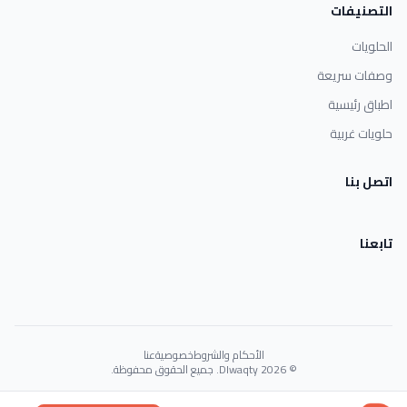
التصنيفات
الحلويات
وصفات سريعة
اطباق رئيسية
حلويات غربية
اتصل بنا
تابعنا
الأحكام والشروط
خصوصية
عنا
© 2026 Dlwaqty. جميع الحقوق محفوظة.
Powered by
GAIT