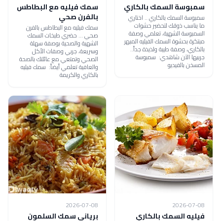
سمبوسة السمك بالكاري
سمك فيليه مع البطاطس
بالفرن صحي
سمبوسة السمك بالكاري .. اختاري
ما يناسب ذوقك لتحضير حشوات
سمك فيليه مع البطاطس بالفرن
السمبوسة الشهية، تعلمي وصفة
صحي ... حضري طبخات السمك
مبتكرة بحشوة السمك الفيليه المبهر
الشهية والصحية بوصفة سهلة
بالكاري، وصفة طيبة ولذيذة جداً..
وسريعة، جربي وصفات الأكل
جربيها الآن شاهدي: سمبوسة
الصحي وتمتعي مع عائلتك بالصحة
المسخن بالفيديو
والعافية تعلمي أيضاً: سمك فيليه
بالكاري والكريمة
2026-07-08
2026-07-08
فيليه السمك بالكاري
برياني سمك السلمون