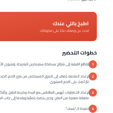
اطبخ باللي عندك
ابحث عن وصفات بناءً على مكوناتك.
خطوات التحضير
يُقطّع الفيليه إلى شرائح بسماكة سنتيمترين للشريحة، وتشوى الأخيرة
1
لإعداد الصلصة: يُضاف إلى المرق المستخلص من شيّ اللحم، الخر
2
ثمّ تُصبّ على اللحم المشوي.
لإعداد الخضراوات: تُهرس البطاطس مع الزبدة وكريما الطبخ، وتُقدّ
3
ملعقة صغيرة من الملح، وحين ينضجا، يُصفّيا ويقدما إلى جانب ال
نصيحة الـ"شيف":
4