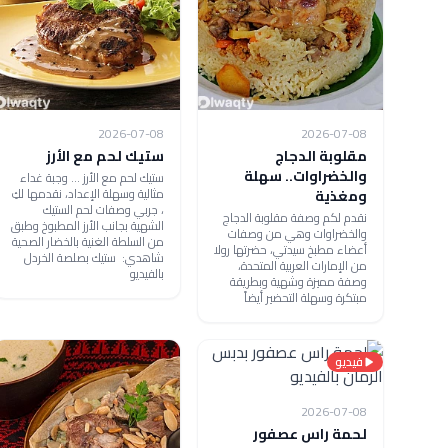
2026-07-08
2026-07-08
مقلوبة الدجاج
ستيك لحم مع الأرز
والخضراوات.. سهلة
ستيك لحم مع الأرز ... وجبة غداء
مثالية وسهلة الإعداد، نقدمها لكِ
ومغذية
، جربي وصفات لحم الستيك
نقدم لكم وصفة مقلوبة الدجاج
الشهية بجانب الأرز المطبوخ وطبق
والخضراوات وهي من وصفات
من السلطة الغنية بالخضار الصحية
أعضاء مطبخ سيدتي، حضرتها رولا
شاهدي: ستيك بصلصة الخردل
من الإمارات العربية المتحدة،
بالفيديو
وصفة مميزة وشهية وبطريقة
مبتكرة وسهلة التحضير أيضاً
فيديو
2026-07-08
لحمة راس عصفور