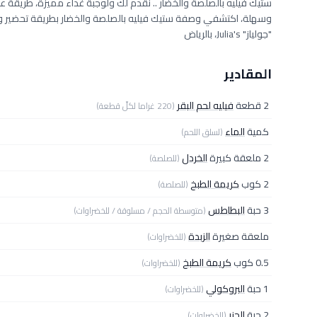
ستيك فيليه بالصلصة والخضار .. نقدم لك ولوجبة غداء مميزة، طريقة 
وسهلة، اكتشفي وصفة ستيك فيليه بالصلصة والخضار بطريقة تحضير 
"جولياز" Julia's، بالرياض
المقادير
2 قطعة
فيليه لحم البقر
(220 غراما لكلّ قطعة)
كمية
الماء
(لسلق اللحم)
2 ملعقة كبيرة
الخردل
(للصلصة)
2 كوب
كريمة الطبخ
(للصلصة)
3 حبة
البطاطس
(متوسطة الحجم / مسلوقة / للخضراوات)
ملعقة صغيرة
الزبدة
(للخضراوات)
0.5 كوب
كريمة الطبخ
(للخضراوات)
1 حبة
البروكولي
(للخضراوات)
2 حبة
الجزر
(للخضراوات)