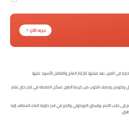
جربه الآن
 في الفرن، بعد تتبيلها، ثمّ يُنثر الملح والفلفل الأسود عليها.
دل وكوبين ونصف الكوب من كريما الطبخ. تسخّن الصلصة في قدر حتى تفتر،
م إلى جانب اللحم. ويُسلق البروكولي والجزر في قدر حاوية الماء المضاف إليه
طبق.