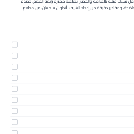
عمل ستيك فيليه بالصلصة والخضار، بصلصة مميزة رائعة الطعم، جديدة
واضحة، ومقادير دقيقة من إعداد الشيف أنطوان سمعان، من مطعم