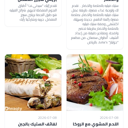
ستيك فيليه بالصلصة والخضار .. نقدم
تقدم إليك "سيدتي.نت" أطباق
لك ولوجبة غداء مميزة، طريقة عمل
النجوم المفضلة لديهم، شرائح الفيليه
ستيك فيليه بالصلصة والخضار، بصلصة
هو طبق النجمة بريتني سبيرز
مميزة رائعة الطعم، جديدة وسهلة،
المفضل، جربيه وشاركينا رأيك
اكتشفي وصفة ستيك فيليه
بالصلصة والخضار بطريقة تحضير
واضحة، ومقادير دقيقة من إعداد
الشيف أنطوان سمعان، من مطعم
"جولياز" Julia's، بالرياض
2026-07-08
2026-07-08
اللحم المشوي مع الروكا
لفائف الستيك بالجبن