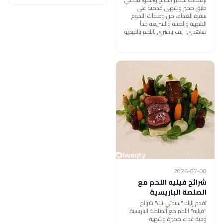
طبق مميز وشهي قدميه على
سفرة الغداء، من وصفات اللحوم
الشهية والطيبة والسريعة جداً
شاهدي: بف باستري باللحم بالفيديو
2026-07-08
شرائح فيليه اللحم مع
الصلصة الباريسية
تقدم إليك "سيدتي.نت" شرائح
"فيليه" اللحم مع الصلصة الباريسية،
وجبة غداء مميزة وشهية