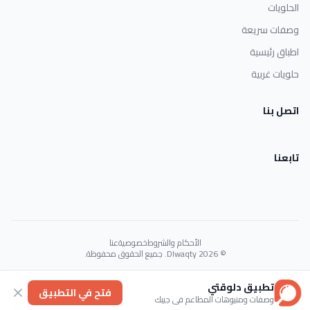
الحلويات
وصفات سريعة
اطباق رئيسية
حلويات غربية
اتصل بنا
تابعنا
الأحكام والشروط
خصوصية
عنا
© 2026 Dlwaqty. جميع الحقوق محفوظة.
Powered by
GAIT
تطبيق دلوقتي
فتح في التطبيق
وصفات ومنيوهات المطاعم في جيبك