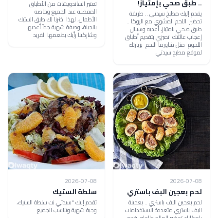
.. طبق صحي بإمتياز!
تعتبر الساندويشات من الأطباق
المفضلة عند الجميع وخاصة
يقدم إليك مطبخ سيدتي .. طريقة
الأطفال، لهذا اخترنا لك طبق الستيك
تحضير اللحم المشوي مع الروكا ..
بالجبنة، وصفة شهية جداً أعديها
طبق صحي بامتياز، أعديه وسينال
وشاركينا رأيك بطعمها الفريد
إعجاب عائلتك تميزي بتقديم أطباق
اللحوم مثل شاورما اللحم بزيارتك
لموقع مطبخ سيدتي
2026-07-08
2026-07-08
لحم بعجين البف باستري
سلطة الستيك
لحم بعجين البف باستري .. بعجينة
تقدم إليك "سيدتي.نت سلطة الستيك،
البف باستري متعددة الاستخدامات
وجبة شهية وتناسب الجميع
بإمكانك تحضير المالح والحلو، قدمي