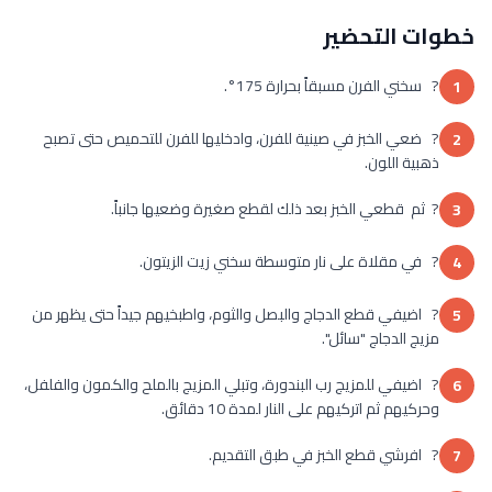
خطوات التحضير
? سخني الفرن مسبقاً بحرارة 175°.
1
? ضعي الخبز في صينية للفرن، وادخليها للفرن للتحميص حتى تصبح
2
ذهبية اللون.
? ثم قطعي الخبز بعد ذلك لقطع صغيرة وضعيها جانباً.
3
? في مقلاة على نار متوسطة سخني زيت الزيتون.
4
? اضيفي قطع الدجاج والبصل والثوم، واطبخيهم جيداً حتى يظهر من
5
مزيج الدجاج "سائل".
? اضيفي للمزيج رب البندورة، وتبلي المزيج بالملح والكمون والفلفل،
6
وحركيهم ثم اتركيهم على النار لمدة 10 دقائق.
? افرشي قطع الخبز في طبق التقديم.
7