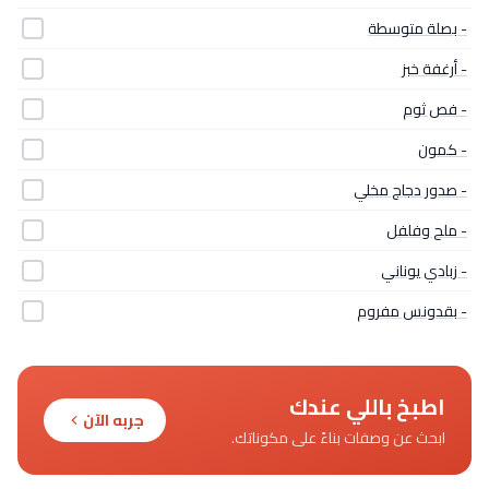
- بصلة متوسطة
- أرغفة خبز
- فص ثوم
- كمون
- صدور دجاج مخلي
- ملح وفلفل
- زبادي يوناني
- بقدونس مفروم
اطبخ باللي عندك
جربه الآن
ابحث عن وصفات بناءً على مكوناتك.