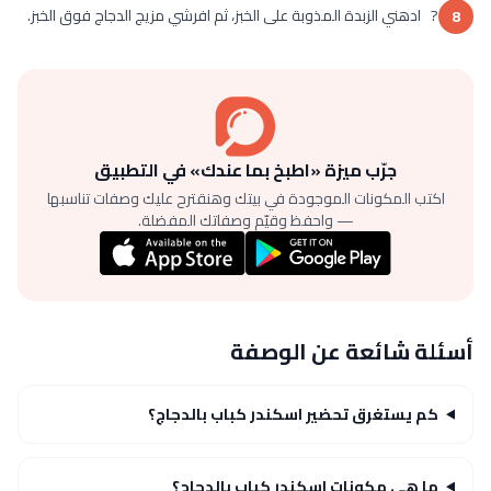
? ادهني الزبدة المذوبة على الخبز، ثم افرشي مزيج الدجاج فوق الخبز.
8
جرّب ميزة «اطبخ بما عندك» في التطبيق
اكتب المكونات الموجودة في بيتك وهنقترح عليك وصفات تناسبها
— واحفظ وقيّم وصفاتك المفضلة.
أسئلة شائعة عن الوصفة
كم يستغرق تحضير اسكندر كباب بالدجاج؟
ما هي مكونات اسكندر كباب بالدجاج؟