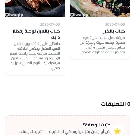
2026-07-08
2026-07-08
كباب بالكرز
كباب بالفرن لوجبة إفطار
دايت
طريقة عمل كباب بالكرز خطوة
بخطوة. وصفة سهلة ومجرّبة من
حافظي علي رشاقتك ووزنك خلال
مطبخ دلوقتي تكفي 4 أفراد،
الشهر الفضيل وحضري أطباقك
بمقادير دقيقة وخطوات واضحة.
المفضلة بطريقة صحية ولذيذة، نقدم
لكِ اليوم وصفة تحضير الكباب بالفرن.
سيعجبك أيضًا: البرجر المنزلي سهل و
صحي
0 التعليقات
جرّبت الوصفة؟
⭐
كن أول من يقيّمها ويحكي لنا النتيجة — تقييمك يساعد