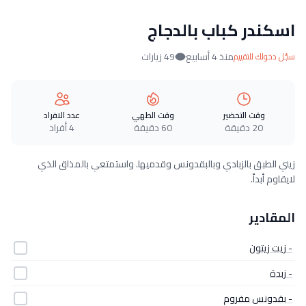
اسكندر كباب بالدجاج
منذ 4 أسابيع
49 زيارات
سجّل دخولك للتقييم
وقت التحضير
وقت الطهي
عدد الافراد
20 دقيقة
60 دقيقة
4 أفراد
زيني الطبق بالزبادي وبالبقدونس وقدميها. واستمتعي بالمذاق الذي
لايقاوم أبداً.
المقادير
- زيت زيتون
- زبدة
- بقدونس مفروم