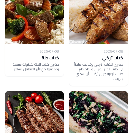
2026-07-08
2026-07-08
كباب تركي
كباب حلة
حضري الكباب التركي وقدميه ساخناً
حضري كباب الحلة بخطوات بسيطة
إلى جانب الخبز العربي والطماطم
وقدميها مع الأرز المفلفل الساخن.
حسب الرغبة جربي أيضًا: أرز بسمتي
بالزبيب .