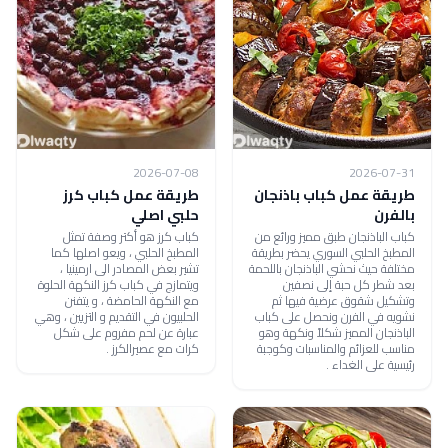
2026-07-08
2026-07-31
طريقة عمل كباب باذنجان
طريقة عمل كباب كرز
بالفرن
حلبي اصلي
كباب الباذنجان طبق مميز ورائع من
كباب كرز هو أكتر وصفة تمثل
المطبخ الحلبي السوري يحضر بطريقة
المطبخ الحلبي ، ويعو اصلها كما
مختلفة حيث نحشي الباذنجان باللحمة
تشير بعض المصادر الى ارمينيا ،
بعد شطر كل حبة إلى نصفين
ويتمازج في كباب كرز النكهة الحلوة
وتشكيل شقوق عرضية فيها ثم
مع النكهة الحامضة ، و يتفنن
نشويه في الفرن ونحصل على كباب
الحلبيون في التقديم و التزيين ، وهي
الباذنجان المميز شكلاً ونكهة وهو
عبارة عن لحم مفروم على شكل
مناسب للعزائم والمناسبات وكوجبة
كرات مع عصيرالكرز .
رئيسية على الغداء .