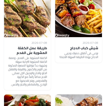
2026-07-08
2026-07-08
شيش كباب الدجاج
طريقة عمل الكفتة
المشوية على الفحم
نوعي في أطباق حميتك وجربي
الدجاج بهذة الطريقة السهلة اللذيذة!
الكفتة المشوية على الفحم ، وصفة
الكفتة المشوية التركية سهلة
وشهية جداً بتوابلها المميزة المكونة
من الثوم والكمون والقرفة والفلفل
الحلو والحار والزنجبيل التي تعطي
اللحم مذاقاً رائعاً مع الكزبرة
والبقدونس ويتم تقديمها مع
الزبادي والطماطم والخيار والخس .