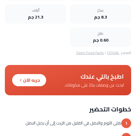
سكر
ألياف
8.3 جم
21.3 جم
ملح
0.60 جم
المصدر:
CIQUAL
/
Open Food Facts
اطبخ باللي عندك
جربه الآن
ابحث عن وصفات بناءً على مكوناتك.
خطوات التحضير
نقلي الثوم والبصل في القليل من الزيت إلى أن يذبل البصل
1