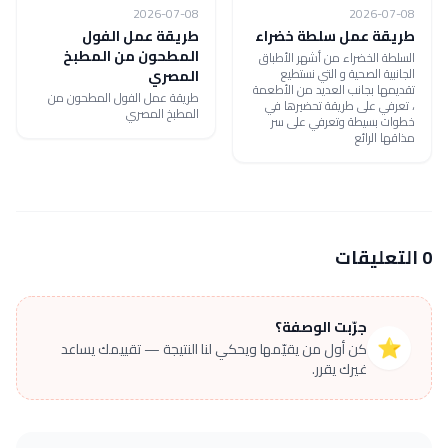
2026-07-08
2026-07-08
طريقة عمل سلطة خضراء
طريقة عمل الفول
المطحون من المطبخ
السلطة الخضراء من أشهر الأطباق
الجانبية الصحية و التي نستطيع
المصري
تقديمها بجانب العديد من الأطعمة
طريقة عمل الفول المطحون من
، تعرفي على طريقة تحضيرها في
المطبخ المصري
خطوات بسيطة وتعرفي على سر
مذاقها الرائع
0 التعليقات
جرّبت الوصفة؟
⭐
كن أول من يقيّمها ويحكي لنا النتيجة — تقييمك يساعد
غيرك يقرر.