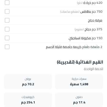
420 جم
ذرة ة
(حلو)
750 جم
بطاطس
(مقطع مكعبات)
مرقة دجاج
375 جم
دجاج
(مفروم)
150 جم
مكرونة اسباجيتي
2 ملعقة طعام
كريمة حامضة قليلة الدسم
القيم الغذائية (تقديرية)
للحصة الواحدة
سعرات حرارية
بروتين
1,498 سعرة
70.2 جم
دهون
كربوهيدرات
17.4 جم
254.1 جم