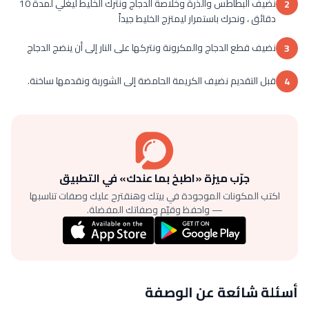
نضيف البطاطس والذرة وخلاصة الدجاج ونترك الخليط ليغلي لمدة 10
2
دقائق ، ونحرك باستمرار ليمتزج الخليط جيداً
نضيف قطع الدجاج والمكرونة ونتركها على النار إلى أن ينضج الدجاج
3
قبل التقديم نضيف الكريمة الحامضة إلى الشوربة ونقدمها ساخنة.
4
جرّب ميزة «اطبخ بما عندك» في التطبيق
اكتب المكونات الموجودة في بيتك وهنقترح عليك وصفات تناسبها
— واحفظ وقيّم وصفاتك المفضلة.
أسئلة شائعة عن الوصفة