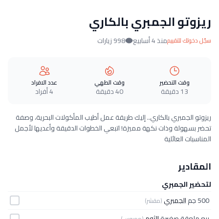
ريزوتو الجمبري بالكاري
منذ 4 أسابيع
998 زيارات
سجّل دخولك للتقييم
وقت التحضير
وقت الطهي
عدد الافراد
13 دقيقة
40 دقيقة
4 أفراد
ريزوتو الجمبري بالكاري.. إليك طريقة عمل أطيب المأكولات البحرية، وصفة
تحضر بسهولة وذات نكهة مميزة! اتبعي الخطوات الدقيقة وأعديها لأجمل
المناسبات العائلية
المقادير
لتحضير الجمبري
500 جم
الجمبري
(مقشر)
ربع ملعقة صغيرة
الثوم
(مهروس)