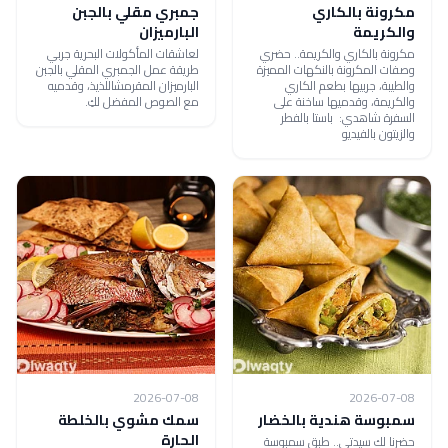
مكرونة بالكاري
جمبري مقلي بالجبن
والكريمة
البارميزان
مكرونة بالكاري والكريمة.. حضري
لعاشقات المأكولات البحرية جربي
وصفات المكرونة بالنكهات المميزة
طريقة عمل الجمبري المقلي بالجبن
والطيبة، جربيها بطعم الكاري
البارميزان المقرمشاللذيذ، وقدميه
والكريمة، وقدميها ساخنة على
مع الصوص المفضل لكِ.
السفرة شاهدي: باستا بالفطر
والزيتون بالفيديو
2026-07-08
2026-07-08
سمبوسة هندية بالخضار
سمك مشوي بالخلطة
الحارة
حضرنا لك سيدتي.. طبق سمبوسة