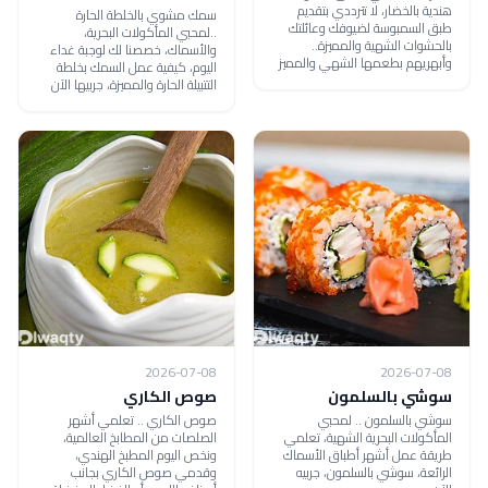
هندية بالخضار، لا تترددي بتقديم
سمك مشوي بالخلطة الحارة
طبق السمبوسة لضيوفك وعائلتك
..لمحبي المأكولات البحرية،
بالحشوات الشهية والمميزة..
والأسماك، خصصنا لك لوجبة غداء
وأبهريهم بطعمها الشهي والمميز
اليوم، كيفية عمل السمك بخلطة
التتبيلة الحارة والمميزة، جربيها الآن
2026-07-08
2026-07-08
سوشي بالسلمون
صوص الكاري
سوشي بالسلمون .. لمحبي
صوص الكاري .. تعلمي أشهر
المأكولات البحرية الشهية، تعلمي
الصلصات من المطابخ العالمية،
طريقة عمل أشهر أطباق الأسماك
ونخص اليوم المطبخ الهندي،
الرائعة، سوشي بالسلمون، جربيه
وقدمي صوص الكاري بجانب