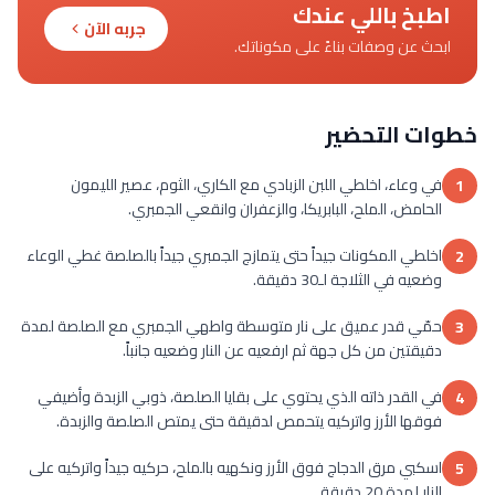
اطبخ باللي عندك
جربه الآن
ابحث عن وصفات بناءً على مكوناتك.
خطوات التحضير
في وعاء، اخلطي اللبن الزبادي مع الكاري، الثوم، عصير الليمون
1
الحامض، الملح، البابريكا، والزعفران وانقعي الجمبري.
اخلطي المكونات جيداً حتى يتمازج الجمبري جيداً بالصلصة غطي الوعاء
2
وضعيه في الثلاجة لـ30 دقيقة.
حمّي قدر عميق على نار متوسطة واطهي الجمبري مع الصلصة لمدة
3
دقيقتين من كل جهة ثم ارفعيه عن النار وضعيه جانباً.
في القدر ذاته الذي يحتوي على بقايا الصلصة، ذوبي الزبدة وأضيفي
4
فوقها الأرز واتركيه يتحمص لدقيقة حتى يمتص الصلصة والزبدة.
اسكبي مرق الدجاج فوق الأرز ونكهيه بالملح، حركيه جيداً واتركيه على
5
النار لمدة 20 دقيقة.