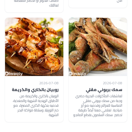
الآن
أصناف اللحوم أو الخضار المفضلة
لعائلتك
2026-07-08
2026-07-08
سمك بربوني مقلي
روبيان بالكاري والكريمة
لعاشقات المأكولات البحرية حضري
الروبيان بالكاري والكريمة من
وجبة من سمك بربوني مقلي
الأطباق الهندية الشهية والمغذية،
المناسبة للعزائم وقدميه مع أرز
قدميه بنكهة الكاري المميزة، مع
صيادية. تعلمي معنا أيضاً طريقة
خبز التورتيلا وسلطة فواكة البحر
تحضير: سمك السلمون بقطع المانجو
الشهية