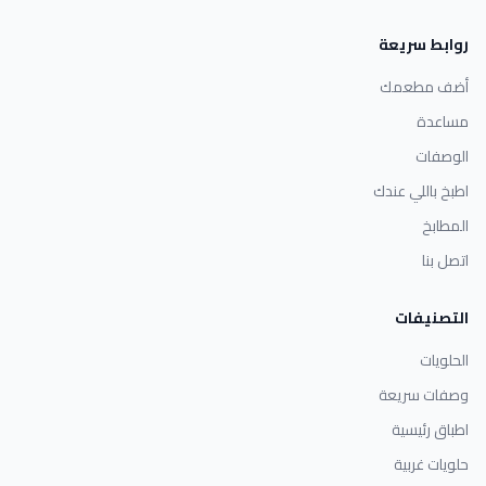
روابط سريعة
أضف مطعمك
مساعدة
الوصفات
اطبخ باللي عندك
المطابخ
اتصل بنا
التصنيفات
الحلويات
وصفات سريعة
اطباق رئيسية
حلويات غربية