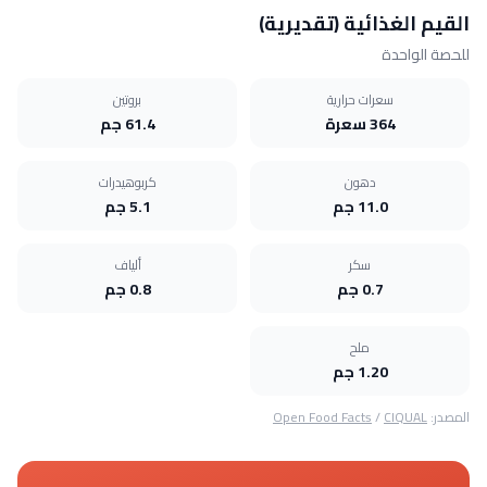
القيم الغذائية (تقديرية)
للحصة الواحدة
سعرات حرارية
بروتين
364 سعرة
61.4 جم
دهون
كربوهيدرات
11.0 جم
5.1 جم
سكر
ألياف
0.7 جم
0.8 جم
ملح
1.20 جم
المصدر:
CIQUAL
/
Open Food Facts