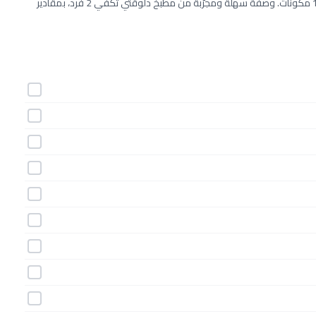
طريقة عمل مسقعة باللحمة المفرومة و الطماطم خطوة بخطوة بـ13 مكونات. وصفة سهلة ومجرّبة من مطبخ دلوقتي تكفي 2 فرد، بمقادير