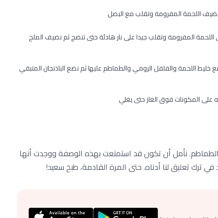
نضيف اللحمة المفرومة وتقلب مع البصل
للحمة المفرومة وتقلب جيدا على نار هادئة حتى تنضج ثم نضيف الملح
 خليط اللحمة والفلفل الرومي والطماطم عليها ثم نضع الباذنجان المتبقي
 على المكونات فوق الغاز حتى يغلي
والطماطم. نأمل أن تكون قد استمتعت بهذه الوصفة ووجدت أنها
 في ترك تعليق لنا أدناه. حتى المرة القادمة، طبخ سعيد!