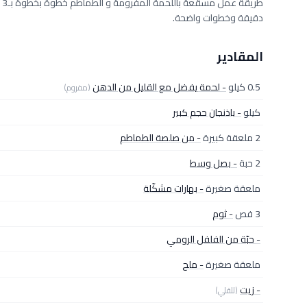
دقيقة وخطوات واضحة.
المقادير
0.5 كيلو
- لحمة يفضل مع القليل من الدهن
(مفروم)
كيلو
- باذنجان حجم كبير
2 ملعقة كبيرة
- من صلصة الطماطم
2 حبة
- بصل وسط
ملعقة صغيرة
- بهارات مشكّلة
3 فص
- ثوم
- حبّة من الفلفل الرومي
ملعقة صغيرة
- ملح
- زيت
(للقلي)