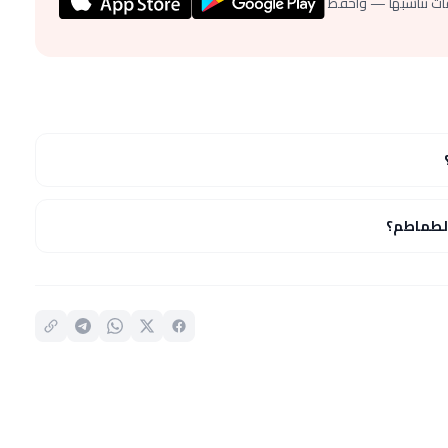
ات تناسبها — واحفظ
لطماطم؟