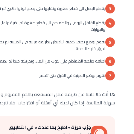
يقطع البصل الى قطع صغيرة ونقليها حتى يصبح لونها ذهبي ثم 
3
يقطع الفلفل الرومي والطماطم الى قطع صغيرة ثم نضيفها على ا
4
والبهارات
نقوم بوضع نصف كمية الباذنجان بطريقة مرتبة في الصينية ثم نضع
5
فوق خليط اللحمة
اضافة صلصة الطماطم على كوب من الماء ونحريكه جيدا ثم نضعه
6
نقوم بوضع الصينية في الفرن حتى تتحمر
7
ها أنت ذا! دليلنا عن طريقة عمل المسقعة باللحم المفروم 
سهلة المتابعة. إذا كان لديك أي أسئلة أو اقتراحات، فلا تتردد
جرّب ميزة «اطبخ بما عندك» في التطبيق