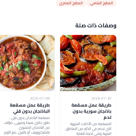
المطبخ الشامي
المطبخ المصري
وصفات ذات صلة
2026-07-08
2026-07-30
طريقة عمل مسقعة
طريقة عمل مسقعة
باذنجان سورية بدون
الباذنجان بدون قلي
لحم
مسقعة الباذنجان بدون قلي ،
طبق جانبي بسيط وشهي، مؤلف
المسقعة من الأكلات الشهية
من الباذنجان المشوي
التي تحضر في الكثير من المناطق
بالمايكروويف أو بالفرن، مع الثوم
العربية وهي لذيذة للغاية