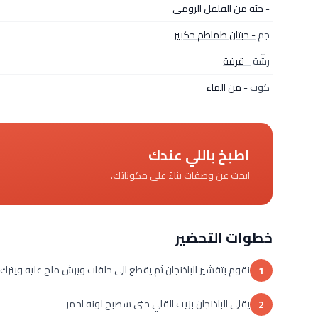
- حبّة من الفلفل الرومي
جم
- حبتان طماطم حكبير
رشّة
- قرفة
كوب
- من الماء
اطبخ باللي عندك
ابحث عن وصفات بناءً على مكوناتك.
خطوات التحضير
نقوم بتقشير الباذنجان ثم يقطع الى حلقات ويرش ملح عليه ويترك
1
يقلى الباذنجان بزيت القلي حتى سصبح لونه احمر
2