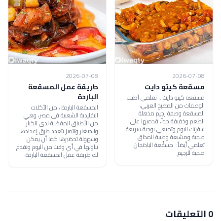
2026-07-08
2026-07-08
مسقعة كيتو دايت
طريقة عمل المسقعة
الباردة
مسقعة كيتو دايت .. تعلمي أطيب
الوصفات من المطبخ العربي،
المسقعة الباردة ، من الأكلات
المسقعة وصفة رجيم مذهلة
التقليدية الشعبية في مصر، وهي
الطعم وخفيفة جداً، قدميها على
من الأطباق المفضلة لدى الكبار
سفرتك اليوم وتمتعي بوجبة سريعة
والصغار وتتميز بتعدد طرق إعدادها
صحية ومشبعة وطيبة المذاق
وسهولة تحضيرها كما أن يمكن
تعلمي أيضاً: مسقَّعة الباذنجان
تناولها في أي وقت من اليوم ونقدم
صحية للرجيم
لك طريقة عمل المسقعة الباردة.
0 التعليقات