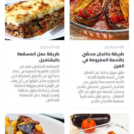
2026-07-08
2026-07-08
طريقة باذنجان محشي
طريقة عمل المسقعة
باللحمة المفرومة في
بالبشاميل
الفرن
المسقعة بالبشاميل تعتبر من
الأكلات التقليدية الشعبية في مصر،
طبق سهل و لذيذ من المطبخ
كما أنها من الأطباق المفضلة لدى
التركي اسمه باللغة التركية
الجميع و يمكن تناولها في أي وقت
(karnıyarık tarifi) يتكون من
من اليوم و تتميز بسهولة تحضيرها
الباذنجان المشوي المحشي باللحم ،
ويمكن إعدادها بطرق مختلفة
و يمكن تقديمه مع طبق من الأرز
ونقدم طريقة عمل المسقعة
المفلفل ، و هو طبق يشبه تقريباً
بالبشاميل.
مسقعة الباذنجان باللحم .