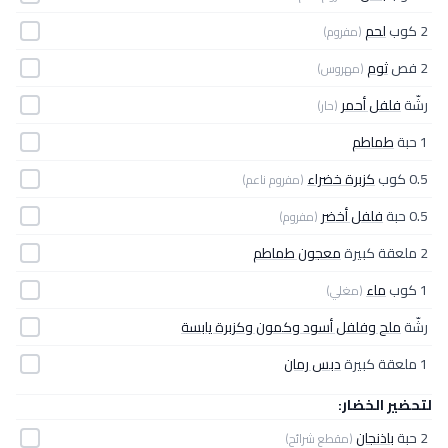
2 كوب
لحم
(مفروم)
2 فص
ثوم
(مهروس)
رشّة
فلفل أحمر
(حار)
1 حبة
طماطم
0.5 كوب
كزبرة خضراء
(مفروم ناعم)
0.5 حبة
فلفل أخضر
(مفروم)
2 ملعقة كبيرة
معجون طماطم
1 كوب
ماء
(مغلي)
رشّة
ملح وفلفل أسود وكمون وكزبرة يابسة
1 ملعقة كبيرة
دبس رمان
لتحضير الخضار:
2 حبة
باذنجان
(مقطع شرائح)