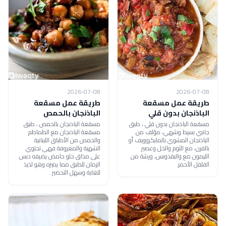
2026-07-08
2026-07-08
طريقة عمل مسقعة
طريقة عمل مسقعة
الباذنجان بدون قلي
الباذنجان بالحمص
مسقعة الباذنجان بدون قلي ، طبق
مسقعة الباذنجان بالحمص ، طبق
جانبي بسيط وشهي، مؤلف من
مسقعة الباذنجان مع الطماطم
الباذنجان المشوي بالمايكروويف أو
والحمص من الأطباق اللبنانية
بالفرن، مع الثوم والخل وعصير
الشهية والمعروفة فهي تحتوي
الليمون مع والبقدونس، ورشة من
على مذاق حلو حامض يضيفه دبس
الفلفل الأحمر.
الرمان للطبق مما يميزه وهو لذيذ
للغاية وسهل التحضير .