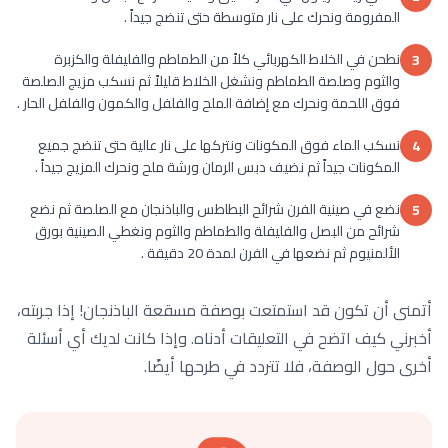
المفرومة ونحرك على نار متوسطة حتى تنضج جيداً .
نطحن في الخلاط الكهربائي كلاً من الطماطم والفليفلة والكزبرة
3
والثوم وصلصة الطماطم ونشغل الخلاط قليلاً ثم نسكب مزيج الصلصة
فوق اللحمة ونحرك مع إضافة الملح والفلفل والكمون والفلفل الحار .
نسكب الماء فوق المكونات ونتركها على نار عالية حتى تنضج جميع
4
المكونات جيداً ثم نضيف دبس الرمان ورشة ملح ونحرك المزيج جيداً .
نضع في صينية الفرن شرائح البطاطس والباذنجان مع الصلصة ثم نضع
5
شرائح من البصل والفليفلة والطماطم والثوم ونغطي الصينية بورق
الألمنيوم ثم نضعها في الفرن لمدة 20 دقيقة .
أتمنى أن تكون قد استمتعت بوصفة مسقعة الباذنجان! إذا جربته،
أخبرني كيف اتضح في التعليقات أدناه. وإذا كانت لديك أي أسئلة
أخرى حول الوصفة، فلا تتردد في طرحها أيضًا.