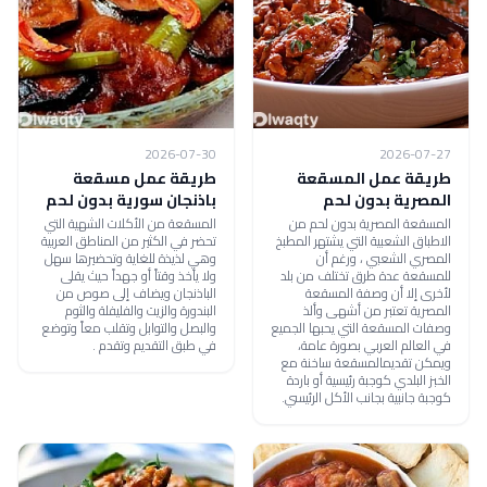
2026-07-30
2026-07-27
طريقة عمل المسقعة
طريقة عمل مسقعة
المصرية بدون لحم
باذنجان سورية بدون لحم
المسقعة المصرية بدون لحم من
المسقعة من الأكلات الشهية التي
الاطباق الشعبية التي يشتهر المطبخ
تحضر في الكثير من المناطق العربية
المصري الشعبي ، ورغم أن
وهي لذيذة للغاية وتحضيرها سهل
للمسقعة عدة طرق تختلف من بلد
ولا يأخذ وقتاً أو جهداً حيث يقلى
لأخرى إلا أن وصفة المسقعة
الباذنجان ويضاف إلى صوص من
المصرية تعتبر من أشهى وألذ
البندورة والزيت والفليفلة والثوم
وصفات المسقعة التي يحبها الجميع
والبصل والتوابل وتقلب معاً وتوضع
في العالم العربي بصورة عامة،
في طبق التقديم وتقدم .
ويمكن تقديمالمسقعة ساخنة مع
الخبز البلدي كوجبة رئيسية أو باردة
كوجبة جانبية بجانب الأكل الرئيسي.