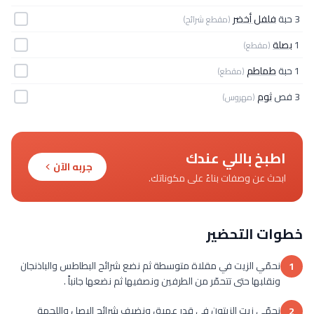
3 حبة
فلفل أخضر
(مقطع شرائح)
1
بصلة
(مقطع)
1 حبة
طماطم
(مقطع)
3 فص
ثوم
(مهروس)
اطبخ باللي عندك
جربه الآن
ابحث عن وصفات بناءً على مكوناتك.
خطوات التحضير
نحمّي الزيت في مقلاة متوسطة ثم نضع شرائح البطاطس والباذنجان
1
ونقلبها حتى تتحمّر من الطرفين ونصفيها ثم نضعها جانباً .
نحمّي زيت الزيتون في قدر عميق ونضيف شرائح البصل واللحمة
2