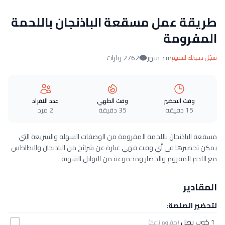
طريقة عمل مسقعة الباذنجان باللحمة
المفرومة
منذ شهر
2762 زيارات
سجّل دخولك للتقييم
وقت التحضير
وقت الطهي
عدد الافراد
15 دقيقة
35 دقيقة
2 فرد
مسقعة الباذنجان باللحمة المفرومة من الوصفات السهلة والسريعة التي
يمكن تحضيرها في أي وقت فهي عبارة عن شرائح من الباذنجان والبطاطس
مع اللحم المفروم والخضار ومجموعة من التوابل الشهية .
المقادير
لتحضير الصلصة:
1 كوب
بصل
(مفروم ناعم)