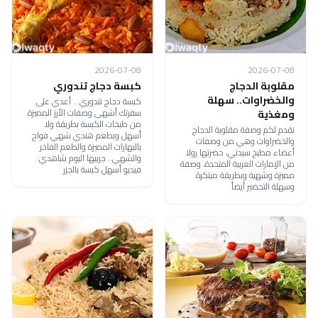
2026-07-08
2026-07-08
مقلوبة الدجاج
كبسة دجاج تندوري
والخضراوات.. سهلة
كبسة دجاج تندوري .. أعدي على
سفرتك أشهى وصفات الأرز المميزة
ومغذية
من طبخات الكبسة بطريقة ولا
نقدم لكم وصفة مقلوبة الدجاج
أسهل وبطعم هندي شهي فواح
والخضراوات وهي من وصفات
بالبهارات المميزة والطعم الفاخر
أعضاء مطبخ سيدتي، حضرتها رولا
والشهي.. جربيها اليوم شاهدي:
من الإمارات العربية المتحدة، وصفة
فيديو أسهل كبسة بالجزر
مميزة وشهية وبطريقة مبتكرة
وسهلة التحضير أيضاً