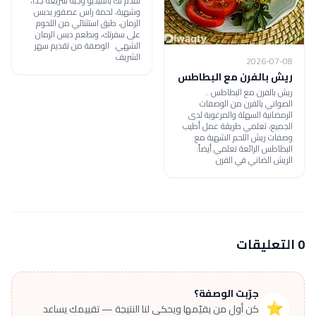
نقدم لك بالفيديو وجبة سريعة جداً،
وشهية، لحمة راس عصفور بدبس
الرمان، طبق استثنائي من اللحوم
على سفرتك، وبطعم دبس الرمان
الشهي الوصفة من تقديم سهر
الشريف
2026-07-08
ريش بالفرن مع البطاطس
ريش بالفرن مع البطاطس ..
الصواني بالفرن من الوصفات
الرمضانية السهلة والمرغوبة لدى
الجميع، تعلمي طريقة عمل أطيب
وصفات ريش اللحم الشهية مع
البطاطس الرائعة تعلمي أيضاً:
الريش الضاني في الفرن
0 التعليقات
جرّبت الوصفة؟
⭐
كن أول من يقيّمها ويحكي لنا النتيجة — تقييمك يساعد