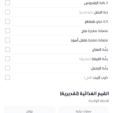
2 باقة
البقدونس
حبة
البصل
(كبير الحجم)
0.5 كيلو
طماطم
ملعقة صغيرة
ملح
ملعقة صغيرة
فلفل أسود
رشّة
النعناع
رشّة
القرفة
(مطحونة)
رشّة
الزنجبيل
كوب
الزيت
(للقلي)
القيم الغذائية (تقديرية)
للحصة الواحدة
سعرات حرارية
بروتين