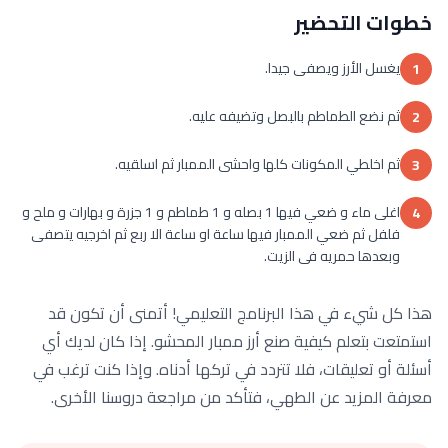
خطوات التحضير
يغسل الأرز ويصفى جيدا.
1
ثم نضع الطماطم بالبصل وتضيفه عليه.
2
ثم اخلطي المكونات كلها واحشى الممبار ثم اسلقيه.
3
اغلى ماء و ضعي فيها 1 بصله و 1 طماطم و 1 جزرة و بهارات و ملح و
4
فلفل ثم ضعي الممبار فيها ساعة او ساعة الا ربع ثم اخرجيه يتصفى
وبعدها حمريه فى الزيت.
هذا كل شيء في هذا البرنامج التعليمي! أتمنى أن تكون قد
استمتعت بتعلم كيفية صنع أرز ممبار المحشو. إذا كان لديك أي
أسئلة أو تعليقات، فلا تتردد في تركها أدناه. وإذا كنت ترغب في
معرفة المزيد عن الطهي، فتأكد من مراجعة دروسنا الأخرى.