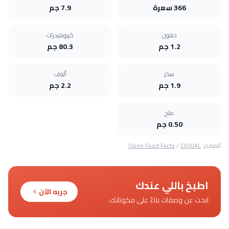
366 سعرة
7.9 جم
دهون
كربوهيدرات
1.2 جم
80.3 جم
سكر
ألياف
1.9 جم
2.2 جم
ملح
0.50 جم
المصدر:
CIQUAL
/
Open Food Facts
اطبخ باللي عندك
جربه الآن
ابحث عن وصفات بناءً على مكوناتك.