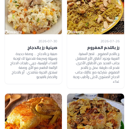
2026-07-30
2026-07-26
رز باللحم المفروم
صينية رز بالدجاج
رز باللحم المفروم .. تتميز السفرة
صينية رز بالدجاج ... وصفة جديدة
العربية بوجود أطباق الأرز المفلفل
وسهلة وسريعة نقدمها لك لوجبة
بجانب العديد من الأطباق الأخرى،
الغداء الرئيسية، جربي طبخات الدجاج
نقدم لك طريقة عمل رز باللحم
الرائعة الطعم مع الأرز، وصفة
المفروم، شاركيه مع عائلتك بجانب
تستحق التجربة شاهدي: أرز بالدجاج
الدجاج المشوي لأحلى وأطيب وجبة
والخضار بالفيديو
غداء