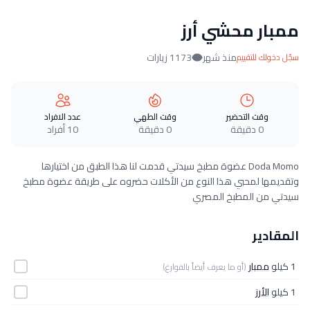
ممبار محشي أرز
منذ شهر
1173 زيارات
سجّل دخولك للتقييم
وقت التحضير
وقت الطهي
عدد الافراد
0 دقيقة
0 دقيقة
10 أفراد
Doda Momo عضوة مطبخ سيدتي قدمت لنا هذا الطبق من اختيارها
وتقديمها لمحبي هذا النوع من الأكلات حضروه على طريقة عضوة مطبخ
سيدتي من المطبخ المصري
المقادير
1 كيلو
ممبار
(أو ما يعرف أيضاً بالفوارغ)
1 كيلو
الأرز