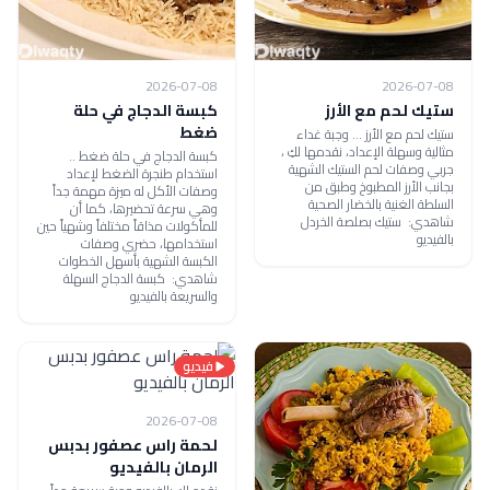
2026-07-08
2026-07-08
ستيك لحم مع الأرز
كبسة الدجاج في حلة
ضغط
ستيك لحم مع الأرز ... وجبة غداء
مثالية وسهلة الإعداد، نقدمها لكِ ،
كبسة الدجاج في حلة ضغط ..
جربي وصفات لحم الستيك الشهية
استخدام طنجرة الضغط لإعداد
بجانب الأرز المطبوخ وطبق من
وصفات الأكل له ميزة مهمة جداً
السلطة الغنية بالخضار الصحية
وهي سرعة تحضيرها، كما أن
شاهدي: ستيك بصلصة الخردل
للمأكولات مذاقاً مختلفاً وشهياً حين
بالفيديو
استخدامها، حضري وصفات
الكبسة الشهية بأسهل الخطوات
شاهدي: كبسة الدجاج السهلة
والسريعة بالفيديو
فيديو
2026-07-08
لحمة راس عصفور بدبس
الرمان بالفيديو