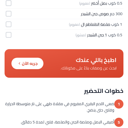
0.5 كوب
بصل أخضر
(مفروم)
300 جم
صوص جبن الشيدر
1 كوب
صلصة الطماطم ال
(مفروم)
0.5 كوب
1 جبن الشيدر
(مبشور)
اطبخ باللي عندك
جربه الآن
ابحث عن وصفات بناءً على مكوناتك.
خطوات التحضير
ضعي اللحم البقري المفروم في مقلاة طهي على نار متوسطة الحرارة
1
وقلبي حتى ينضج.
أضيفي البصل وصلصة الجبن والصلصة، قلبي لمدة 5 دقائق.
5