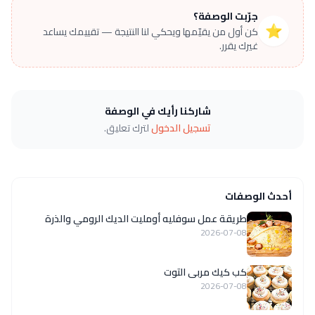
جرّبت الوصفة؟
⭐
كن أول من يقيّمها ويحكي لنا النتيجة — تقييمك يساعد
غيرك يقرر.
شاركنا رأيك في الوصفة
تسجيل الدخول
لترك تعليق.
أحدث الوصفات
طريقة عمل سوفليه أومليت الديك الرومي والذرة
2026-07-08
كب كيك مربى التوت
2026-07-08