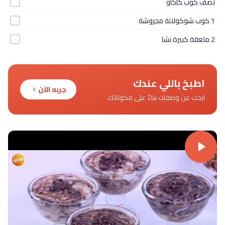
نصف كوب كاكاو
1 كوب شوكولاتة مجروشة
2 ملعقة كبيرة نشا
اطبخ باللي عندك
جربه الآن
ابحث عن وصفات بناءً على مكوناتك.