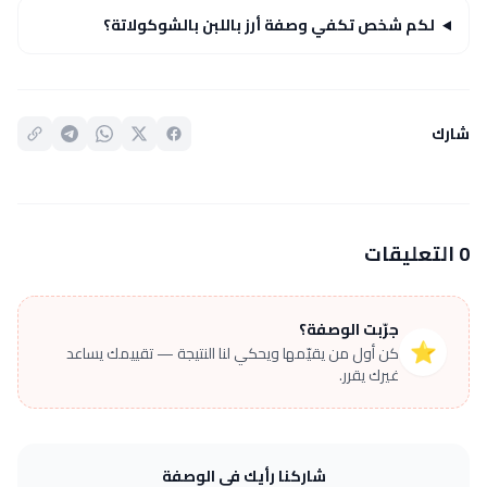
لكم شخص تكفي وصفة أرز باللبن بالشوكولاتة؟
شارك
0 التعليقات
جرّبت الوصفة؟
⭐
كن أول من يقيّمها ويحكي لنا النتيجة — تقييمك يساعد
غيرك يقرر.
شاركنا رأيك في الوصفة