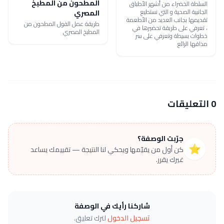
المطحون من المطبخ
السلطة الخضراء من أشهر الأطباق
الجانبية الصحية و التي نستطيع
المصري
تقديمها بجانب العديد من الأطعمة
طريقة عمل الفول المطحون من
، تعرفي على طريقة تحضيرها في
المطبخ المصري
خطوات بسيطة وتعرفي على سر
مذاقها الرائع
0 التعليقات
جرّبت الوصفة؟
⭐
كن أول من يقيّمها ويحكي لنا النتيجة — تقييمك يساعد
غيرك يقرر.
شاركنا رأيك في الوصفة
تسجيل الدخول
لترك تعليق.