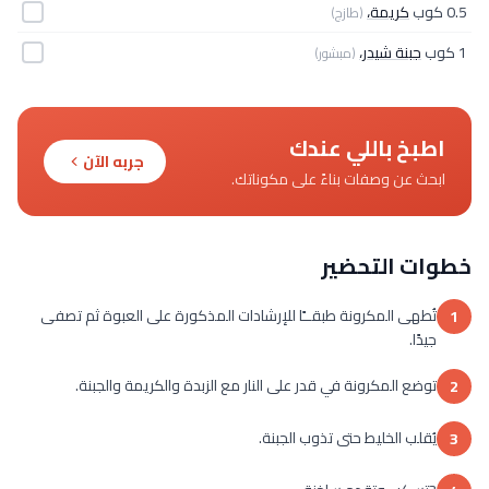
0.5 كوب
كريمة،
(طازج)
1 كوب
جبنة شيدر،
(مبشور)
اطبخ باللي عندك
جربه الآن
ابحث عن وصفات بناءً على مكوناتك.
خطوات التحضير
تُطهى المكرونة طبقــًا للإرشادات المذكورة على العبوة ثم تصفى
1
جيدًا.
توضع المكرونة في قدر على النار مع الزبدة والكريمة والجبنة.
2
يُقلب الخليط حتى تذوب الجبنة.
3