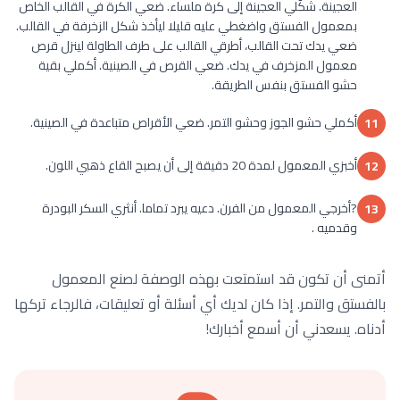
العجينة. شكّلي العجينة إلى كرة ملساء. ضعي الكرة في القالب الخاص
بمعمول الفستق واضغطي عليه قليلا ليأخذ شكل الزخرفة في القالب.
ضعي يدك تحت القالب، أطرقي القالب على طرف الطاولة لينزل قرص
معمول المزخرف في يدك. ضعي القرص في الصينية. أكملي بقية
حشو الفستق بنفس الطريقة.
أكملي حشو الجوز وحشو التمر. ضعي الأقراص متباعدة في الصينية.
11
أخبزي المعمول لمدة 20 دقيقة إلى أن يصبح القاع ذهبي اللون.
12
?أخرجي المعمول من الفرن. دعيه يبرد تماما. أنثري السكر البودرة
13
وقدميه .
أتمنى أن تكون قد استمتعت بهذه الوصفة لصنع المعمول
بالفستق والتمر. إذا كان لديك أي أسئلة أو تعليقات، فالرجاء تركها
أدناه. يسعدني أن أسمع أخبارك!