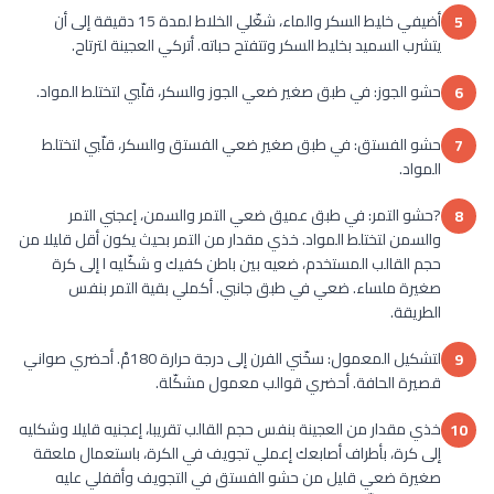
أضيفي خليط السكر والماء، شغّلي الخلاط لمدة 15 دقيقة إلى أن
5
يتشرب السميد بخليط السكر وتتفتح حباته. أتركي العجينة لترتاح.
حشو الجوز: في طبق صغير ضعي الجوز والسكر، قلّبي لتختلط المواد.
6
حشو الفستق: في طبق صغير ضعي الفستق والسكر، قلّبي لتختلط
7
المواد.
?حشو التمر: في طبق عميق ضعي التمر والسمن، إعجني التمر
8
والسمن لتختلط المواد. خذي مقدار من التمر بحيث يكون أقل قليلا من
حجم القالب المستخدم، ضعيه بين باطن كفيك و شكّليه ا إلى كرة
صغيرة ملساء. ضعي في طبق جانبي. أكملي بقية التمر بنفس
الطريقة.
لتشكيل المعمول: سخّني الفرن إلى درجة حرارة 180مْ. أحضري صواني
9
قصيرة الحافة. أحضري قوالب معمول مشكّلة.
خذي مقدار من العجينة بنفس حجم القالب تقريبا، إعجنيه قليلا وشكليه
10
إلى كرة، بأطراف أصابعك إعملي تجويف في الكرة، باستعمال ملعقة
صغيرة ضعي قليل من حشو الفستق في التجويف وأقفلي عليه