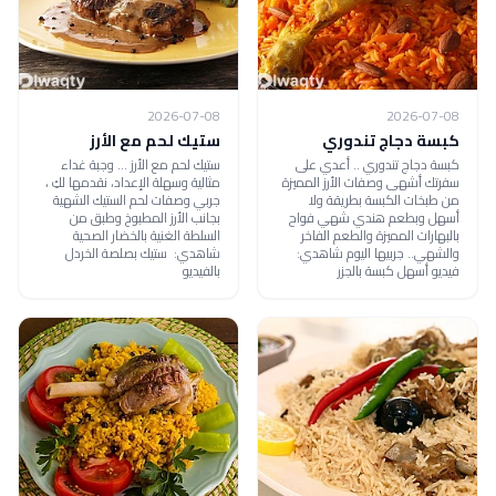
2026-07-08
2026-07-08
كبسة دجاج تندوري
ستيك لحم مع الأرز
كبسة دجاج تندوري .. أعدي على
ستيك لحم مع الأرز ... وجبة غداء
سفرتك أشهى وصفات الأرز المميزة
مثالية وسهلة الإعداد، نقدمها لكِ ،
من طبخات الكبسة بطريقة ولا
جربي وصفات لحم الستيك الشهية
أسهل وبطعم هندي شهي فواح
بجانب الأرز المطبوخ وطبق من
بالبهارات المميزة والطعم الفاخر
السلطة الغنية بالخضار الصحية
والشهي.. جربيها اليوم شاهدي:
شاهدي: ستيك بصلصة الخردل
فيديو أسهل كبسة بالجزر
بالفيديو