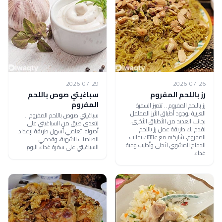
2026-07-29
2026-07-26
رز باللحم المفروم
سباغيتي صوص باللحم
المفروم
رز باللحم المفروم .. تتميز السفرة
العربية بوجود أطباق الأرز المفلفل
سباغيتي صوص باللحم المفروم ..
بجانب العديد من الأطباق الأخرى،
لتعدي طبق من السباغيتي على
نقدم لك طريقة عمل رز باللحم
أصوله، تعلمي أسهل طريقة لإعداد
المفروم، شاركيه مع عائلتك بجانب
الصلصات الشهية، وقدمي
الدجاج المشوي لأحلى وأطيب وجبة
السباغيتي على سفرة غداء اليوم
غداء