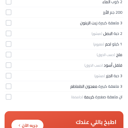
2 كوب
الماء
200 جم
الأرز
3 ملعقة كبيرة
زيت الزيتون
2 حبة
البصل
(مبشور)
1 كيلو
لحم
(مفروم)
ملح
(حسب الذوق)
فلفل أسود
(حسب الذوق)
3 حبة
الجزر
(مبشور)
3 ملعقة كبيرة
معجون الطماطم
ان ملعقة صغيرة
كريمة
(حامضة)
اطبخ باللي عندك
جربه الآن