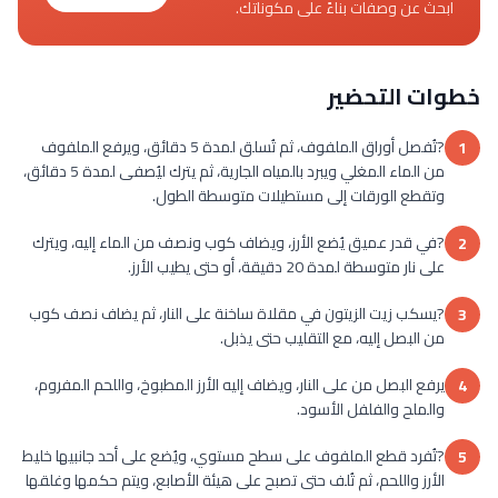
ابحث عن وصفات بناءً على مكوناتك.
خطوات التحضير
?تُفصل أوراق الملفوف، ثم تُسلق لمدة 5 دقائق، ويرفع الملفوف
1
من الماء المغلي ويبرد بالمياه الجارية، ثم يترك ليُصفى لمدة 5 دقائق،
وتقطع الورقات إلى مستطيلات متوسطة الطول.
?في قدر عميق يُضع الأرز، ويضاف كوب ونصف من الماء إليه، ويترك
2
على نار متوسطة لمدة 20 دقيقة، أو حتى يطيب الأرز.
?يسكب زيت الزيتون في مقلاة ساخنة على النار، ثم يضاف نصف كوب
3
من البصل إليه، مع التقليب حتى يذبل.
يرفع البصل من على النار، ويضاف إليه الأرز المطبوخ، واللحم المفروم،
4
والملح والفلفل الأسود.
?تُفرد قطع الملفوف على سطح مستوي، ويُضع على أحد جانبيها خليط
5
الأرز واللحم، ثم تُلف حتى تصبح على هيئة الأصابع، ويتم حكمها وغلقها