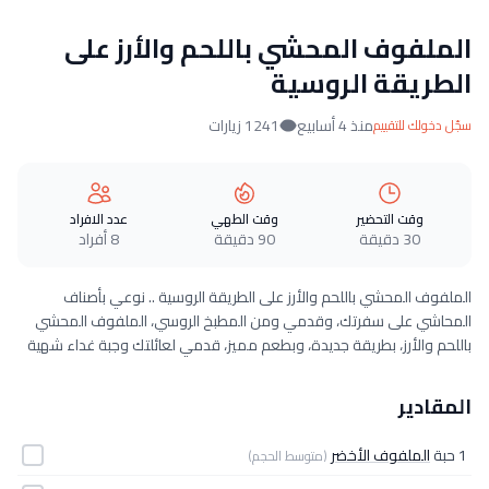
الملفوف المحشي باللحم والأرز على
الطريقة الروسية
منذ 4 أسابيع
1241 زيارات
سجّل دخولك للتقييم
وقت التحضير
وقت الطهي
عدد الافراد
30 دقيقة
90 دقيقة
8 أفراد
الملفوف المحشي باللحم والأرز على الطريقة الروسية .. نوعي بأصناف
المحاشي على سفرتك، وقدمي ومن المطبخ الروسي، الملفوف المحشي
باللحم والأرز، بطريقة جديدة، وبطعم مميز، قدمي لعائلتك وجبة غداء شهية
المقادير
1 حبة
الملفوف الأخضر
(متوسط الحجم)