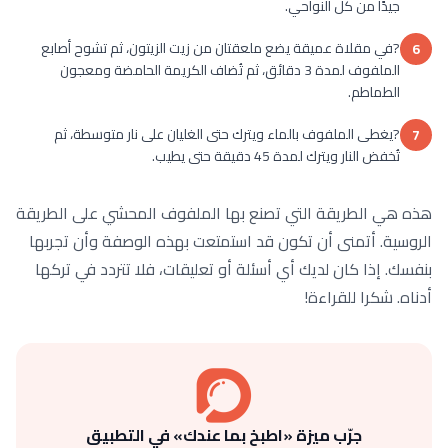
جيدًا من كل النواحي.
?في مقلاة عميقة يضع ملعقتان من زيت الزيتون، ثم تشوح أصابع
6
الملفوف لمدة 3 دقائق، ثم تُضاف الكريمة الحامضة ومعجون
الطماطم.
?يغطى الملفوف بالماء ويترك حتى الغليان على نار متوسطة، ثم
7
تُخفض النار ويترك لمدة 45 دقيقة حتى يطيب.
هذه هي الطريقة التي تصنع بها الملفوف المحشي على الطريقة
الروسية. أتمنى أن تكون قد استمتعت بهذه الوصفة وأن تجربها
بنفسك. إذا كان لديك أي أسئلة أو تعليقات، فلا تتردد في تركها
أدناه. شكرا للقراءة!
جرّب ميزة «اطبخ بما عندك» في التطبيق