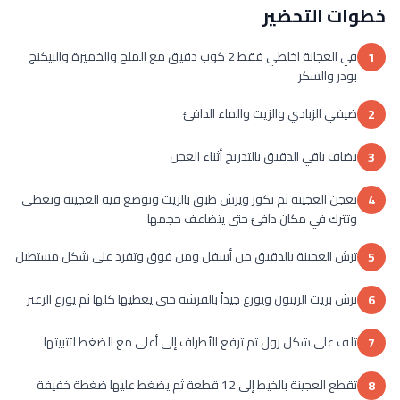
خطوات التحضير
في العجانة اخلطي فقط 2 كوب دقيق مع الملح والخميرة والبيكنج
1
بودر والسكر
ضيفي الزبادي والزيت والماء الدافئ
2
يضاف باقي الدقيق بالتدريج أثناء العجن
3
تعجن العجينة ثم تكور ويرش طبق بالزيت وتوضع فيه العجينة وتغطى
4
وتترك في مكان دافئ حتى يتضاعف حجمها
ترش العجينة بالدقيق من أسفل ومن فوق وتفرد على شكل مستطيل
5
ترش بزيت الزيتون ويوزع جيداً بالفرشة حتى يغطيها كلها ثم يوزع الزعتر
6
تلف على شكل رول ثم ترفع الأطراف إلى أعلى مع الضغط لتثبيتها
7
تقطع العجينة بالخيط إلى 12 قطعة ثم يضغط عليها ضغطة خفيفة
8