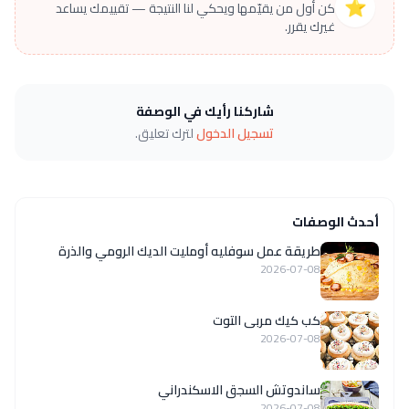
⭐
كن أول من يقيّمها ويحكي لنا النتيجة — تقييمك يساعد
غيرك يقرر.
شاركنا رأيك في الوصفة
تسجيل الدخول
لترك تعليق.
أحدث الوصفات
طريقة عمل سوفليه أومليت الديك الرومي والذرة
2026-07-08
كب كيك مربى التوت
2026-07-08
ساندوتش السجق الاسكندراني
2026-07-08