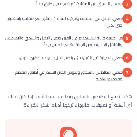
ارفعي السجق من المقلاة، ثم ضعيه في طبق جانباً.
3
ضعي البصل في المقلاة واتركيه لمدة 4 دقائق مع التقليب باستمرار
4
حتى يذبل.
في صينية قابلة للاستخدام في الفرن ضعي البصل والسجق والبطاطس
5
والفلفل الحار وصوص الجبنة وقلبي المزيج جيداً.
ضعي الصينية في الفرن؛ حتى ينضج المزيج ويصبح ذهبي اللون.
6
ضعي البطاطس بالسجق وصوص الجبن الشيدر في أطباق التقديم
7
وقدميها ساخنة.
هكذا تصنع البطاطس بالنقانق وصلصة جبنة الشيدر. إذا كان لديك
أي أسئلة أو تعليقات، فالرجاء تركها أدناه. شكرا للقراءة!