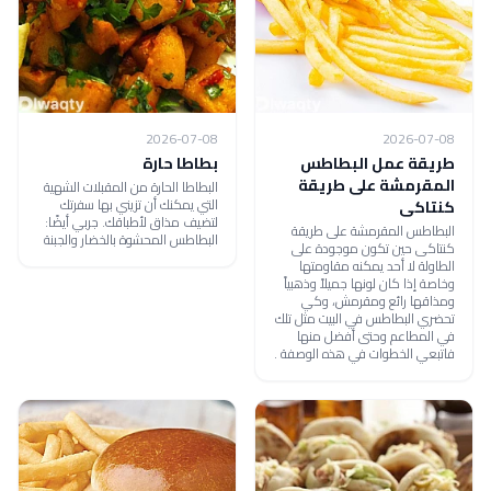
2026-07-08
2026-07-08
طريقة عمل البطاطس
بطاطا حارة
المقرمشة على طريقة
البطاطا الحارة من المقبلات الشهية
التي يمكنك أن تزيني بها سفرتك
كنتاكى
لتضيف مذاق لأطباقك. جربي أيضًا:
البطاطس المقرمشة على طريقة
البطاطس المحشوة بالخضار والجبنة
كنتاكى حين تكون موجودة على
الطاولة لا أحد يمكنه مقاومتها
وخاصة إذا كان لونها جميلاً وذهبياً
ومذاقها رائع ومقرمش، وكي
تحضري البطاطس في البيت مثل تلك
في المطاعم وحتى أفضل منها
فاتبعي الخطوات في هذه الوصفة .