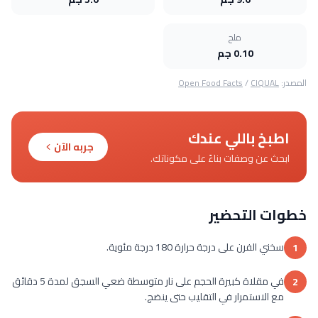
ملح
0.10 جم
المصدر:
CIQUAL
/
Open Food Facts
اطبخ باللي عندك
جربه الآن
ابحث عن وصفات بناءً على مكوناتك.
خطوات التحضير
سخني الفرن على درجة حرارة 180 درجة مئوية.
1
في مقلاة كبيرة الحجم على نار متوسطة ضعي السجق لمدة 5 دقائق
2
مع الاستمرار في التقليب حتى ينضج.