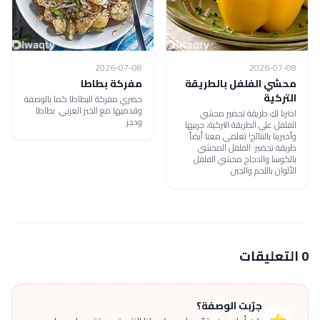
2026-07-08
2026-07-08
محشي الفلفل بالطريقة
مفركة بطاطا
التركية
حضري مفركة البطاطا كما بالوصفة
وقدميها مع الخبز العربي. بطاطا
اخترنا لكِ طريقة تحضير محشي
ودجز
الفلفل علي الطريقة التركية، جربيها
وأخبرينا بالنتائج! تعلمي معنا أيضاً
طريقة تحضير: الفلفل المحشي
بالكوسا والدجاج محشي الفلفل
الألوان باللحم والجبن
0 التعليقات
جرّبت الوصفة؟