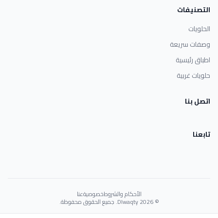
التصنيفات
الحلويات
وصفات سريعة
اطباق رئيسية
حلويات غربية
اتصل بنا
تابعنا
الأحكام والشروط
خصوصية
عنا
© 2026 Dlwaqty. جميع الحقوق محفوظة.
Powered by
GAIT