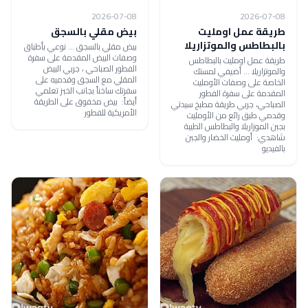
2026-07-08
2026-07-08
طريقة عمل اومليت
بيض مقلي بالسجق
بالبطاطس والموتزاريلا
بيض مقلي بالسجق ... نوعي بأطباق
وصفات البيض المقدمة على سفرة
طريقة عمل اومليت بالبطاطس
الفطور الصباحي ، جربي البيض
والموتزاريلا ... أضيفي لمستك
المقلي مع السجق وقدميه على
الخاصة على وصفات الأومليت
سفرتك ساخناً بجانب الخبز تعلمي
المقدمة على سفرة الفطور
أيضاً: بيض مخفوق على الطريقة
الصباحي، جربي طريقة مطبخ سيدتي
الأمريكية للفطور
وقدمي طبق رائع من الأومليت
بجبن الموزاريلا والبطاطس الطيبة
شاهدي: أومليت الخضار والجبن
بالفيديو