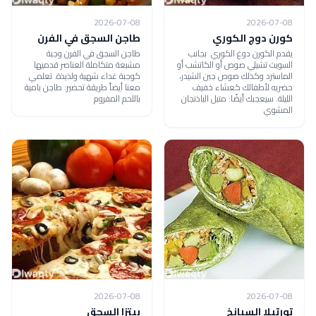
2026-07-08
2026-07-08
كورن دوج الكوري
طاجن السجق في الفرن
يقدم الكورن دوغ الكوري بجانب
طاجن السجق في الفرن وجبة
السويت تشيلي صوص أو الكاتشب أو
مشبعة متكاملة العناصر قدميها
الماسترد وكذلك صوص جبن الشيدر،
كوجبة غداء شهية ولذيذة. تعلمي
حضريه لأطفالك كعشاء خفيف
معنا أيضاً طريقة تحضير: طاجن بامية
الليلة. سيعجبك أيضًا: متبل الباذنجان
باللحم المفروم
المشوي
2026-07-08
2026-07-08
تورتيلا السبانخ
بيتزا السجق