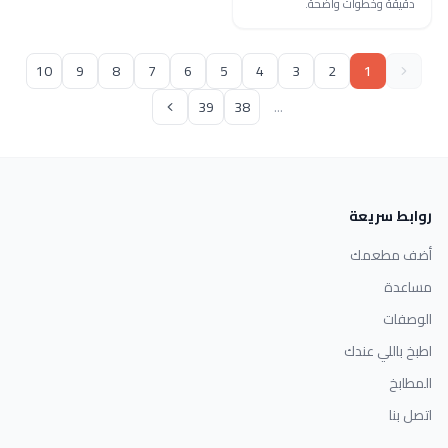
دقيقة وخطوات واضحة.
10
9
8
7
6
5
4
3
2
1
39
38
...
روابط سريعة
أضف مطعمك
مساعدة
الوصفات
اطبخ باللي عندك
المطابخ
اتصل بنا