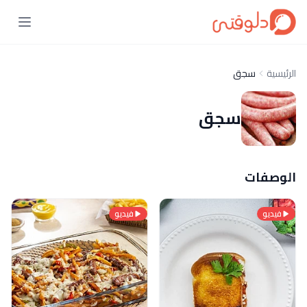
الرئيسية
سجق
سجق
الوصفات
فيديو
فيديو