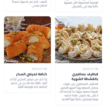
الشيف عامر غبن قدمها خصيصاً
الوصفة المضمونة التي تتبعينها
لمطبخ سيدتي
دائماً وها هي بالتفصيل .
2026-07-08
2026-07-08
قطايف عصافيري
كنافة لمرضي السكر
بالقشطة الشهية
إذا كنتِ من مرضي السكري أو أحد
أفراد عائلتك فلا تترددي في تحضير
القطايف العصافيري من حلويات
الكنافة كما بالوصفة التالية.
رمضان المميزة بهذا الشهر الفضيل،
طريقة تحضيره سهلة جداً وخاصة أنه
لا يقلى ولا يشوى، فقط احشيه
وزينيه وسيكون جاهزاً فوراً للتقديم