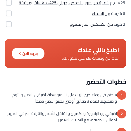
1425 جم
1 علبة من حبوب الحمص بحوالي 425 ، مغسلة ومجففة
6 شريحة
من السمك
2 كوب
من الكسكس الغير مطبوخ
اطبخ باللي عندك
جربه الآن
ابحث عن وصفات بناءً على مكوناتك.
خطوات التحضير
سخني في وعاء كبير الزيت على نار متوسطة، اضيفي البصل والثوم
1
واطبخيهما لمدة 3 دقائق أوحتى يصبح البصل ناضجاً.
اضيفي رب البندورة والكمون والفلفل الأحمر والقرفة، اطبخي المزيج
2
لحوالي 1 دقيقة، مع التحريك باستمرار.