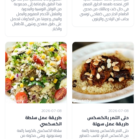
التي تمنحه طعمه الحارق المميز،
هذا الطبق بالإضافة إلى مجموعة
في حال كنت وعائلتك من محبي
من التوابل التونسية والبندورة
الطعام الحار جربي كفتاجي تونسي
والفلفل الأخضر المفروم والبصل
بجانب لبن الزبادي والزيتون.
والبيض وغيرها من المكونات لنحصل
على طبق مغذي وشهي للأطفال
والكبار .
2026-07-08
2026-07-08
حلى التمر بالكسكس
طريقة عمل سلطة
طريقة عمل سهلة
الكسكسي
حلى التمر بالكسكس وصفة رائعة
سلطة الكسكسي بالكوسا رائعة
من الكسكس الحلو، تناسب كفطور
وستحبونها، وهي مكونة من