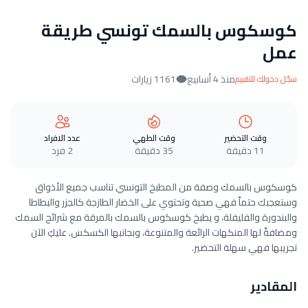
كوسكوس بالسمك تونسي طريقة
عمل
منذ 4 أسابيع
1161 زيارات
سجّل دخولك للتقييم
وقت التحضير
وقت الطهي
عدد الافراد
11 دقيقة
35 دقيقة
2 فرد
كوسكوس بالسمك وصفة من المطبخ التونسي تناسب جميع الأذواق
وستعجبك حتماً فهي صحية وتحتوي على الخضار الطازجة كالجزر والبطاطا
والبندورة والفليفلة، و يطبخ كوسكوس بالسمك بالمرقة مع شرائح السمك
ومضافةً لها المنكهات الرائعة والمتنوعة، وبجانبها الكسكس. عليكِ الآن
تجريبها فهي سهلة التحضير.
المقادير