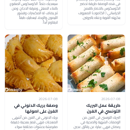
في هذه الوصفة طريقة تحضير
سيعجبك حتماً. الكوسكوس المنقوع
الكوسكوس بالخضار بالقمح
بالماء المغلي ومرقة الدجاج، ومن
الخراساني ( الكاموت) المعروف
ثم يضاف له المكسرات وقشور
بنكهته القوية وغناه بالبروتين.
الليمون والزبدة، ليعطيكِ طبقاً
لايقاوم أبداً.
2026-07-08
2026-07-08
طريقة عمل البريك
وصفة بريك الدنوني في
التونسي في الفرن
الفرن على اصولها
البريك التونسي في الفرن من
بريك الدنوني في الفرن من أشهى
الوصفات الشهية والصحية في
المعجنات فهي تتميز بعجينة خفيفة
رمضان فهي عبارة عن رقائق عجين
مقرمشة بحشوات مختلفة سواء