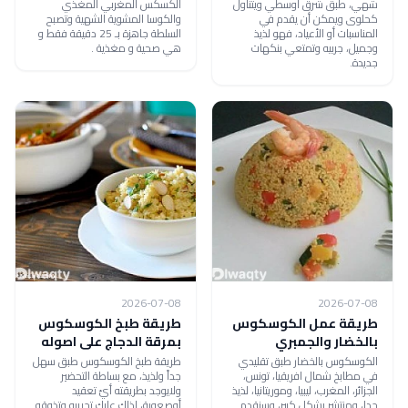
شهي، طبق شرق أوسطي ويتناول
الكسكس المغربي المغذي
كحلوى ويمكن أن يقدم في
والكوسا المشوية الشهية وتصبح
المناسبات أو الأعياد، فهو لذيذ
السلطة جاهزة بـ 25 دقيقة فقط و
وجميل، جربيه وتمتعي بنكهات
هي صحية و مغذية .
جديدة.
2026-07-08
2026-07-08
طريقة عمل الكوسكوس
طريقة طبخ الكوسكوس
بالخضار والجمبري
بمرقة الدجاج على اصوله
الكوسكوس بالخضار طبق تقليدي
طريقة طبخ الكوسكوس طبق سهل
في مطابخ شمال افريقيا، تونس،
جداً ولذيذ، مع بساطة التحضير
الجزائر، المغرب، ليبيا، وموريتانيا، لذيذ
ولايوجد بطريقته أيّ تعقيد
جدا، ومنتشر بشكل كبير، وسنقدم
أوصعوبة، لذلك عليكِ تجريبه وتذوقه