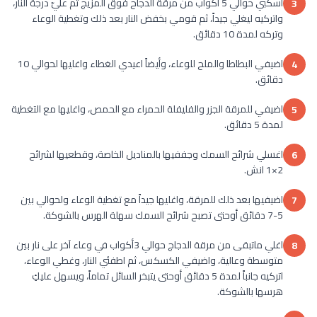
اسكبي حوالي 5 أكواب من مرقة الدجاح فوق المزيج ثم عليّ درجة النار،
3
واتركيه ليغلي جيداً، ثم قومي بخفض النار بعد ذلك وتغطية الوعاء
وتركه لمدة 10 دقائق.
اضيفي البطاطا والملح للوعاء، وأيضاً اعيدي الغطاء واغليها لحوالي 10
4
دقائق.
اضيفي للمرقة الجزر والفليفلة الحمراء مع الحمص، واغليها مع التغطية
5
لمدة 5 دقائق.
اغسلي شرائح السمك وجففيها بالمناديل الخاصة، وقطعيها لشرائح
6
2×1 انش.
اضيفيها بعد ذلك للمرقة، واغليها جيداً مع تغطية الوعاء ولحوالي بين
7
5-7 دقائق أوحتى تصبح شرائح السمك سهلة الهرس بالشوكة.
اغلي ماتبقى من مرقة الدجاج حوالي 3أكواب في وعاء آخر على نار بين
8
متوسطة وعالية، واضيفي الكسكس، ثم اطفئي النار، وغطي الوعاء،
اتركيه جانباً لمدة 5 دقائق أوحتى يتبخر السائل تماماً، ويسهل عليكِ
هرسها بالشوكة.