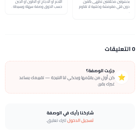
بحشوتين مختلفتين تطهى بالفرن
اللحم أو الدجاج أو الطون أو الجبن
دون قلي مقرمشة وذهبية لا تقاوم
حسب الذوق وصفة سهلة وبسيطة .
.
0 التعليقات
جرّبت الوصفة؟
⭐
كن أول من يقيّمها ويحكي لنا النتيجة — تقييمك يساعد
غيرك يقرر.
شاركنا رأيك في الوصفة
تسجيل الدخول
لترك تعليق.