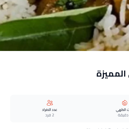
المميزة
 الطهي
عدد الافراد
2 فرد