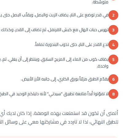
متوسّطة.
في قدر توضع على النار، يضاف الزيت والبصل، ويقلّب البصل حتى يص
2
تهرس حبات الهال مع كبش القرنفل، ثم تضاف إلى القدر، وكذلك ال
3
تدع القدر على النار، حتى تذوب البندورة تماماً.
4
يضاف كوب من الماء إلى المزيج السابق، وينتظر إلى أن يغلي. ثم،
5
واحدة.
يقدّم الطبق مزيّناً بورق الكاري، إلى جانبه الأرز الأبيض.
6
لا تفوّتوا أبداً متابعة تطبيق "سيدتي" لأنه دليلكم الوحيد في الطب
8
أتمنى أن تكون قد استمتعت بهذه الوصفة. إذا كان لديك أي أسئ
للطبق النهائي، لذا لا تتردد في مشاركتها معي على وسائل ال