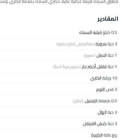
لأطباق السمك قيمة غذائية عالية، حضري السمك بصلصة الكاري، وستنال
المقادير
0.5 كيلو
فيليه السمك
3 حبة
بندورة
(مقطّعة إلى قطع صغيرة)
1 حبة
البصل
(مفروم)
1 حبة
فلفل أخضر حار
(مفروم فرماً ناعماً)
10 ورقة
الكاري
3 فص
الثوم
0.5 ملعقة
الزنجبيل
(الطازج)
3 حبة
الهال
3 حبة
كبش القرنفل
ربع باقة
الكزبرة