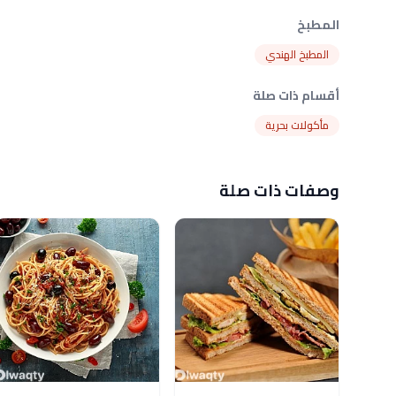
المطبخ
المطبخ الهندي
أقسام ذات صلة
مأكولات بحرية
وصفات ذات صلة