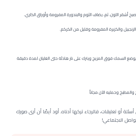
بح أشقر اللون. ثم، يضاف الثوم والبندورة المفرومة وأوراق الكاري.
زنجبيل والكزبرة المفرومة وقليل من الكركم.
 يوضع السمك فوق المزيج ويترك على نار هادئة حتى الغليان لمدة دقيقة
خ والمطبخ وحمليه الآن مجاناً
لة أو تعليقات، فالرجاء تركها أدناه. أود أيضًا أن أرى صورك
تواصل الاجتماعي!