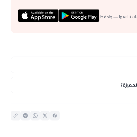
ات تناسبها — واحفظ
مميزة؟