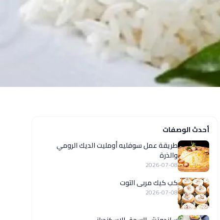
أحدث الوصفات
طريقة عمل سوفليه أومليت الديك الرومي
والذرة
2026-07-08
كب كيك مربى التوت
2026-07-08