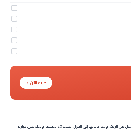
جربه الآن
يقطّع السمك إلى مكعبات. ثم، توضع في صينية غير لاصقة، مع قليل من الزيت، ويتمّ إدخالها إلى الفرن، لمدّة 20 دقيقة، وذلك على حرارة