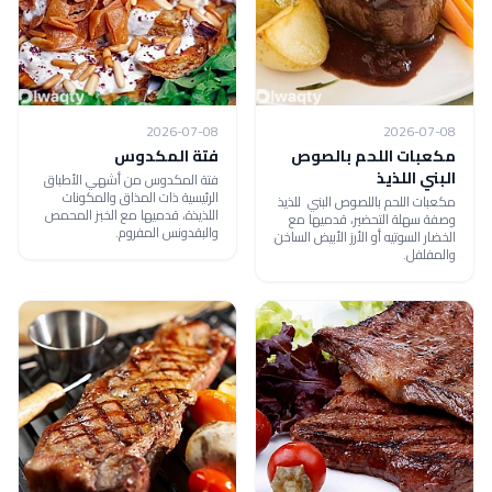
2026-07-08
2026-07-08
مكعبات اللحم بالصوص
فتة المكدوس
البني اللذيذ
فتة المكدوس من أشهي الأطباق
الرئيسية ذات المذاق والمكونات
مكعبات اللحم باللصوص البني للذيذ
اللذيذة، قدميها مع الخبز المحمص
وصفة سهلة التحضير، قدميها مع
والبقدونس المفروم.
الخضار السوتيه أو الأرز الأبيض الساخن
والمفلفل.