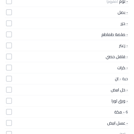
- ثوم
(مفروم)
- بصل
- جزر
- صلصة طماطم
- زعتر
- فلفل حصي
- كرات
حبة
- ان
- خل ابيض
- ورق لورا
6
- مكة
- عسل ابيض
- زيت