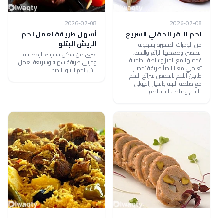
2026-07-08
2026-07-08
لحم البقر المقلي السريع
أسهل طريقة لعمل لحم
الريش البتلو
من الوجبات المتميزة بسهولة
التحضير، وطعمها الرائع واللذيذ،
غيري من شكل سفرتك الرمضانية
قدميها مع الخبز وسلطة الطحينة.
وجربي طريقة سهلة وسريعة لعمل
تعلمي معنا ايضاً طريقة تحضير:
ريش لحم البتلو اللذيذ.
طاجن اللحم بالحمص شرائح اللحم
مع صلصة اللبنة والخيار رافيولي
باللحم وصلصة الطماطم