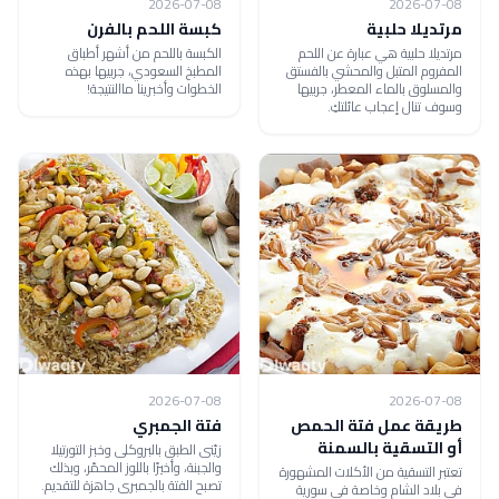
2026-07-08
2026-07-08
مرتديلا حلبية
كبسة اللحم بالفرن
مرتديلا حلبية هي عبارة عن اللحم
الكبسة باللحم من أشهر أطباق
المفروم المتبل والمحشي بالفستق
المطبخ السعودي، جربيها بهذه
والمسلوق بالماء المعطر، جربيها
الخطوات وأخبرينا ماالنتيجة!
وسوف تنال إعجاب عائلتكِ.
2026-07-08
2026-07-08
طريقة عمل فتة الحمص
فتة الجمبري
أو التسقية بالسمنة
زيّنى الطبق بالبروكلى وخبز التورتيلا
والجبنة، وأخيرًا باللوز المحمّر، وبذلك
تعتبر التسقية من الأكلات المشهورة
تصبح الفتة بالجمبرى جاهزة للتقديم.
في بلاد الشام وخاصة في سورية