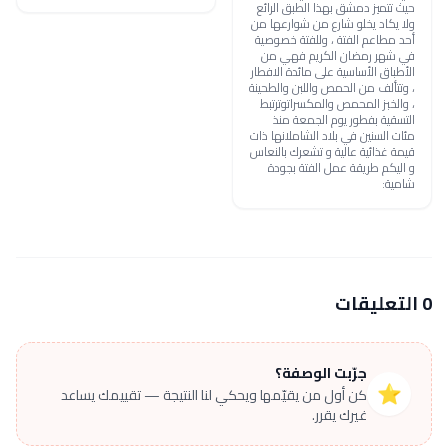
حيث تتميز دمشق بهذا الطبق الرائع
ولا يكاد يخلو شارع من شوارعها من
أحد مطاعم الفتة ، وللفتة خصوصية
في شهر رمضان الكريم فهي من
الأطباق الأساسية على مائدة الافطار
، وتتألف من الحمص واللبن والطحينة
، والخبز المحمص والمكسراتوترتبط
التسقية بفطور يوم الجمعة منذ
مئات السنين في بلاد الشاملانها ذات
قيمة غذائية عالية و تشعرك بالنعاس
و اليكم طريقة عمل الفتة بجودة
شامية:
0 التعليقات
جرّبت الوصفة؟
⭐
كن أول من يقيّمها ويحكي لنا النتيجة — تقييمك يساعد
غيرك يقرر.