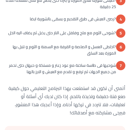
?ضيفى شوربة سلق الموزة و يترك حتى ينضج مع فص مستكة لمدة
3
25 دقيقة
?رصى العيش فى طبق التقديم و يسقى بالشوربة ايضا
4
?شوحى الثوم مع ملح وفلفل على النار حتى يذبل ثم يضاف اليه الخل
5
?اخلطى العسل و الصلصة و القرفة مع السمنة و الثوم و تتبل بها
6
الموزة بعد السلق
شوحيها فى طاسة ساخنة مع عود زعتر و مستكة و حبهان حتى تحمر
7
من جميع الجهات ثم ترفع و تقدم مع العيش و الارز بالهنا
أتمنى أن تكون قد استمتعت بهذا البرنامج التعليمي حول كيفية
صنع فتة خفيفة ولذيذة باللحم. إذا كان لديك أي أسئلة أو
تعليقات، فلا تتردد في تركها أدناه. وإذا أعجبك هذا المنشور،
فيرجى مشاركته مع أصدقائك!