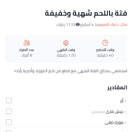
فتة باللحم شهية وخفيفة
منذ 4 أسابيع
1133 زيارات
سجّل دخولك للتقييم
وقت التحضير
وقت الطهي
عدد الافراد
40 دقيقة
120 دقيقة
8 أفراد
استمتعي بمذاق الفتة الشهي مع قطع من لحم الموزة، وأخبرينا رأيك!
المقادير
- أرز
- عيش بلدى
(محمص)
- موزة ضانى