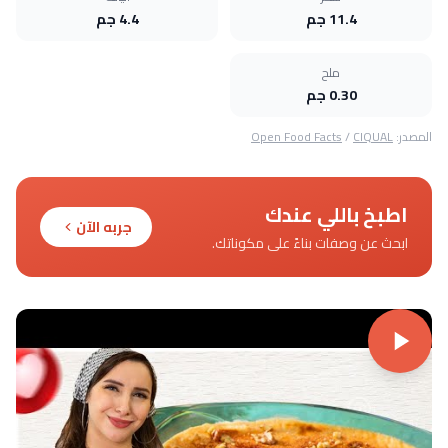
11.4 جم
4.4 جم
ملح
0.30 جم
المصدر:
CIQUAL
/
Open Food Facts
اطبخ باللي عندك
جربه الآن
ابحث عن وصفات بناءً على مكوناتك.