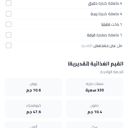
4 ملعقة كبيرة
دقيق
4 ملعقة كبيرة
زبدة
1 باكت
فانيليا
1 ملعقة صغيرة
قرفة
مل
عين جمحمص
(للتقديم)
القيم الغذائية (تقديرية)
للحصة الواحدة
سعرات حرارية
بروتين
335 سعرة
10.6 جم
دهون
كربوهيدرات
10.4 جم
47.6 جم
سكر
ألياف